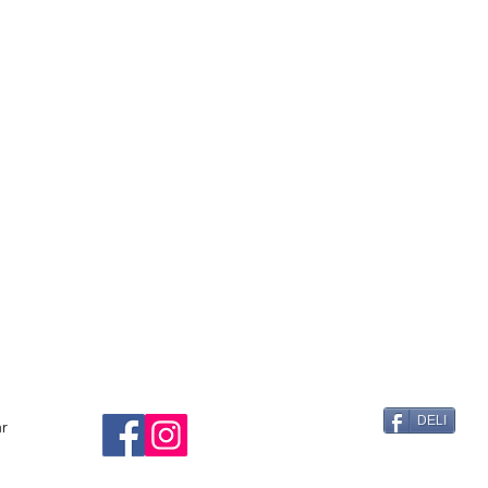
DELI
ar