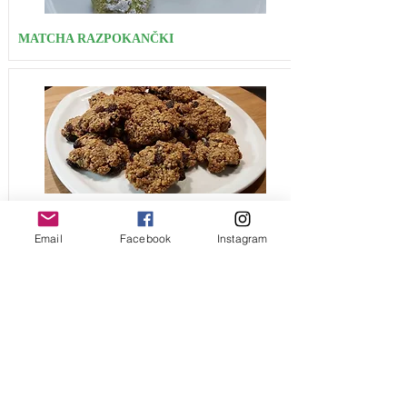
MATCHA RAZPOKANČKI
PIŠKOTI IZ OVSENIH KOSMIČEV brez
sladkorja
Email
Facebook
Instagram