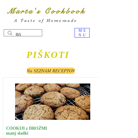
Marta's Cookbook
A Taste of Homemade
ME
NU
PIŠKOTI
Na SEZNAM RECEPTOV
COOKIJI z DROŽMI
manj sladki