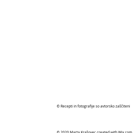
© Recepti in fotografije so avtorsko zaščiteni
© 2020 Marta Krašovec created with Wix.com