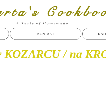
rta's Cookbo
A Taste of Homemade
KONTAKT
KAT
v KOZARCU / na K