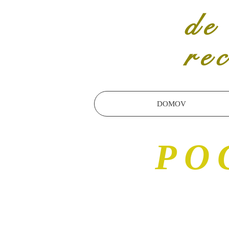
de
re
DOMOV
PO