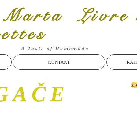
 Marta Livre 
cettes
A Taste of Homemade
KONTAKT
KAT
su
GAČE