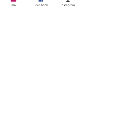
Email
Facebook
Instagram
SKUTNI CESARSKI PRAŽENEC
CESARSKI PRAŽENEC - ŠMORN
VIŠE RECEPATA