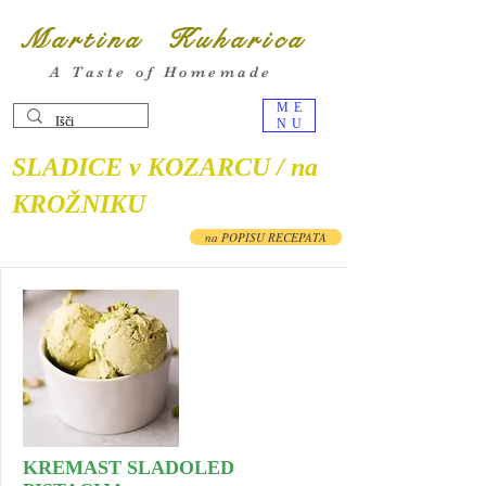
Martina Kuharica
A Taste of Homemade
ME
NU
SLADICE v KOZARCU / na
KROŽNIKU
na POPISU RECEPATA
KREMAST SLADOLED