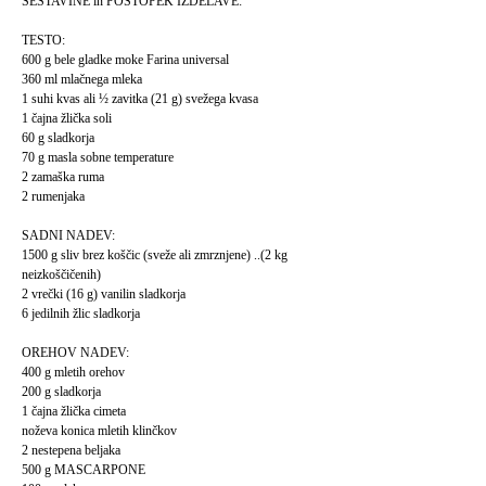
SESTAVINE in POSTOPEK IZDELAVE:
TESTO:
600 g bele gladke moke Farina universal
360 ml mlačnega mleka
1 suhi kvas ali ½ zavitka (21 g) svežega kvasa
1 čajna žlička soli
60 g sladkorja
70 g masla sobne temperature
2 zamaška ruma
2 rumenjaka
SADNI NADEV:
1500 g sliv brez koščic (sveže ali zmrznjene) ..(2 kg
neizkoščičenih)
2 vrečki (16 g) vanilin sladkorja
6 jedilnih žlic sladkorja
OREHOV NADEV:
400 g mletih orehov
200 g sladkorja
1 čajna žlička cimeta
noževa konica mletih klinčkov
2 nestepena beljaka
500 g MASCARPONE