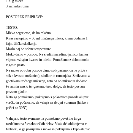
100 g mleka
3 zamaške ruma
POSTOPEK PRIPRAVE:
TESTO:
Mleko segrejemo, da bo mlačno.
Kvas raztopimo v 50 ml mlačnega mleka, ki mu dodamo 1
čajno žličko sladkorja.
Maslo naj bo sobne temperature..
Moko damo v posodo. Na sredini naredimo jamico, kamor
vlijemo vzhajan kvasec in mleko. Pomešamo z delom moke
v gosto pasto.
Na moko ob robu posode damo sol (pazimo, da ne pride v
stik s kvasno mešanico), sladkor in rumenjaka. Zmiksamo z
gnetilkami ročnega mikserja, nato pa ob miksanju dodamo
še rum in maslo ter gnetemo tako dolgo, da testo postane
povsem gladko.
Nato ga pomokamo, pokrijemo s pokrovom posode ali pvc
vrečko in počakamo, da vzhaja na dvojni volumen (lahko v
pečici na 30℃).
Vzhajano testo zvrnemo na pomokano površino in ga
razdelimo na 5 enako težkih delov. Vsak del oblikujemo v
hlebček, ki ga posujemo z moko in pokrijemo s krpo ali pvc