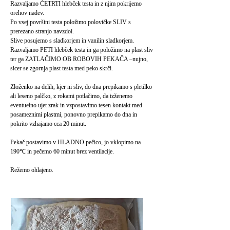
Razvaljamo ČETRTI hlebček testa in z njim pokrijemo
orehov nadev.
Po vsej površini testa položimo polovičke SLIV s
prerezano stranjo navzdol.
Slive posujemo s sladkorjem in vanilin sladkorjem.
Razvaljamo PETI hlebček testa in ga položimo na plast sliv
ter ga ZATLAČIMO OB ROBOVIH PEKAČA –nujno,
sicer se zgornja plast testa med peko skrči.
Zloženko na delih, kjer ni sliv, do dna prepikamo s pletilko
ali leseno palčko, z rokami potlačimo, da izženemo
eventuelno ujet zrak in vzpostavimo tesen kontakt med
posameznimi plastmi, ponovno prepikamo do dna in
pokrito vzhajamo cca 20 minut.
Pekač postavimo v HLADNO pečico, jo vklopimo na
190℃ in pečemo 60 minut brez ventilacije.
Režemo ohlajeno.