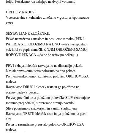
folijo. Počakamo, da vzhajajo na dvojni volumen.
OREHOV NADEV:
Vse sestavine s kuhalnico zmešamo v gosto, a lepo mazavo
zmes.
SESTAVLJANE ZLOŽENKE:
Pekač namažemo z maslom in posujemo z moko (PEKI
PAPIRJA NE POLOŽIMO NA DNO –ker slive spustijo
sok in bi se papir namočil; Z NJIM OBLOŽIMO SAMO
ROBOVE PEKAČA – da ne bo težav po pečenju!)
PRVI vzhajan hlebček razvaljamo na dimenzijo pekača.
Nastali pravokotnik testa položimo na dno pekača.
Po njem enakomerno razmažemo polovico OREHOVEGA
nadeva.
Razvaljamo DRUGI hlebček testa in ga položimo na
orehov nadev v pekaču.
Po vsej površini testa položimo polovičke SLIV (zmrznjene
moramo prej odtaliti) s prerezano stranjo navzdol.
Slive posujemo s sladkorjem in vanilin sladkorjem.
Razvaljamo TRETJI hlebček testa in ga položimo na plast
sliv.
Po testu razmažemo preostalo polovico OREHOVEGA
nadeva.