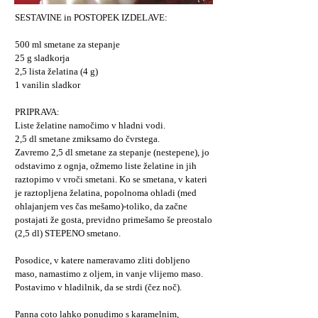
SESTAVINE in POSTOPEK IZDELAVE:
500 ml smetane za stepanje
25 g sladkorja
2,5 lista želatina (4 g)
1 vanilin sladkor
PRIPRAVA:
Liste želatine namočimo v hladni vodi.
2,5 dl smetane zmiksamo do čvrstega.
Zavremo 2,5 dl smetane za stepanje (nestepene), jo
odstavimo z ognja, ožmemo liste želatine in jih
raztopimo v vroči smetani. Ko se smetana, v kateri
je raztopljena želatina, popolnoma ohladi (med
ohlajanjem ves čas mešamo)-toliko, da začne
postajati že gosta, previdno primešamo še preostalo
(2,5 dl) STEPENO smetano.
Posodice, v katere nameravamo zliti dobljeno
maso, namastimo z oljem, in vanje vlijemo maso.
Postavimo v hladilnik, da se strdi (čez noč).
Panna coto lahko ponudimo s karamelnim,