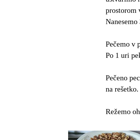
prostorom 
Nanesemo 3.
Pečemo v pr
Po 1 uri pe
Pečeno pec
na rešetko.
Režemo ohl