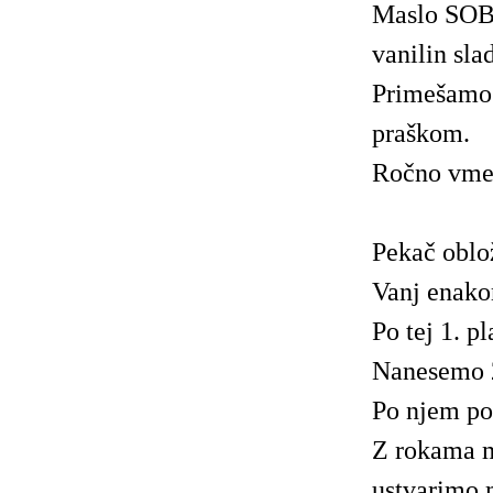
Maslo SOB
vanilin sla
Primešamo 
praškom.
Ročno vmeš
Pekač oblo
Vanj enako
Po tej 1. p
Nanesemo 2.
Po njem po
Z rokama m
ustvarimo 