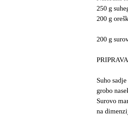
250 g suheg
200 g orešk
200 g suro
PRIPRAVA
Suho sadje
grobo nase
Surovo mar
na dimenzi