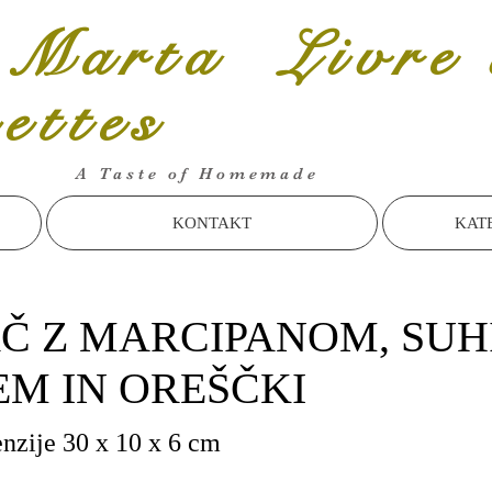
 Marta Livre 
cettes
A Taste of Homemade
KONTAKT
KAT
Č Z MARCIPANOM, SUH
EM IN OREŠČKI
nzije 30 x 10 x 6 cm