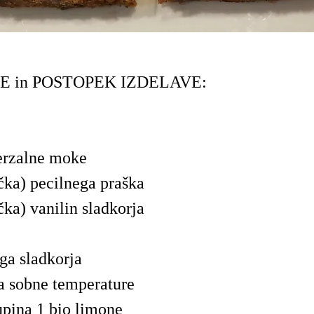
E in POSTOPEK IZDELAVE:
erzalne moke
čka) pecilnega praška
čka) vanilin sladkorja
ga sladkorja
a sobne temperature
upina 1 bio limone