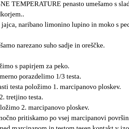
NE TEMPERATURE penasto umešamo s slad
dkorjem..
jajca, naribano limonino lupino in moko s pe
amo narezano suho sadje in oreščke.
žimo s papirjem za peko.
merno porazdelimo 1/3 testa.
lasti testa položimo 1. marcipanovo ploskev.
 tretjino testa.
ložimo 2. marcipanovo ploskev.
očno pritiskamo po vsej marcipanovi površini
med marcipanom in testom tesen kontakt v iz