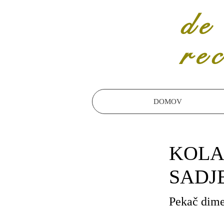
de
re
DOMOV
KOLA
SADJ
Pekač dime