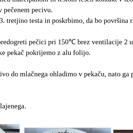
v pečenem pecivu.
 tretjino testa in poskrbimo, da bo površina 
edogreti pečici pri 150℃ brez ventilacije 2 u
ke pekač pokrijemo z alu folijo.
ivo do mlačnega ohladimo v pekaču, nato ga 
ajenega.