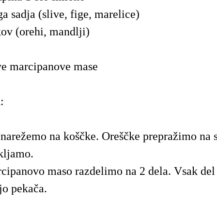
a sadja (slive, fige, marelice)
ov (orehi, mandlji)
ve marcipanove mase
:
 narežemo na koščke. Oreščke prepražimo na s
kljamo.
cipanovo maso razdelimo na 2 dela. Vsak del
jo pekača.