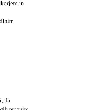
korjem in
cilnim
, da
ogib praznim