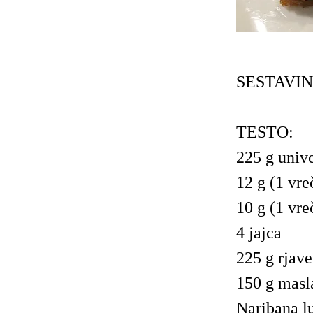
SESTAVIN
TESTO:
225 g univ
12 g (1 vre
10 g (1 vre
4 jajca
225 g rjave
150 g masl
Naribana l