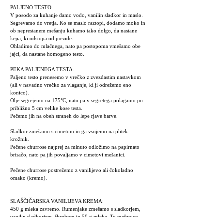
PALJENO TESTO:
V posodo za kuhanje damo vodo, vanilin sladkor in maslo.
Segrevamo do vretja. Ko se maslo raztopi, dodamo moko in
ob neprestanem mešanju kuhamo tako dolgo, da nastane
kepa, ki odstopa od posode.
Ohladimo do mlačnega, nato pa postopoma vmešamo obe
jajci, da nastane homogeno testo.
PEKA PALJENEGA TESTA:
Paljeno testo prenesemo v vrečko z zvezdastim nastavkom
(ali v navadno vrečko za vlaganje, ki ji odrežemo eno
konico).
Olje segrejemo na 175°C, nato pa v segretega polagamo po
približno 5 cm velike kose testa.
Pečemo jih na obeh straneh do lepe rjave barve.
Sladkor zmešamo s cimetom in ga vsujemo na plitek
krožnik.
Pečene churrose najprej za minuto odložimo na papirnato
brisačo, nato pa jih povaljamo v cimetovi mešanici.
Pečene churrose postrežemo z vanilijevo ali čokoladno
omako (kremo).
SLAŠČIČARSKA VANILIJEVA KREMA:
450 g mleka zavremo. Rumenjake zmešamo s sladkorjem,
vanilin sladkorjem, škrobom in 50 g mleka. To mešanico