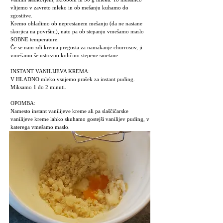
vlijemo v zavreto mleko in ob mešanju kuhamo do
zgostitve.
Kremo ohladimo ob neprestanem mešanju (da ne nastane
skorjica na površini), nato pa ob stepanju vmešamo maslo
SOBNE temperature.
Če se nam zdi krema pregosta za namakanje churrosov, ji
vmešamo še ustrezno količino stepene smetane.
INSTANT VANILIJEVA KREMA:
V HLADNO mleko vsujemo prašek za instant puding.
Miksamo 1 do 2 minuti.
OPOMBA:
Namesto instant vanilijeve kreme ali pa slaščičarske
vanilijeve kreme lahko skuhamo gostejši vanilijev puding, v
katerega vmešamo maslo.