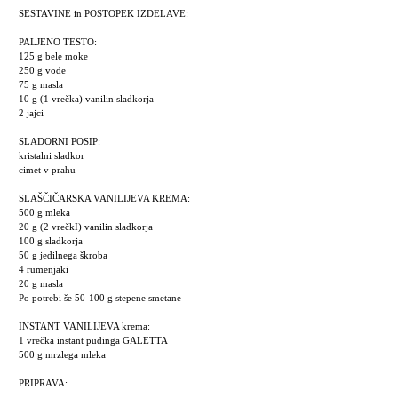
SESTAVINE in POSTOPEK IZDELAVE:
PALJENO TESTO:
125 g bele moke
250 g vode
75 g masla
10 g (1 vrečka) vanilin sladkorja
2 jajci
SLADORNI POSIP:
kristalni sladkor
cimet v prahu
SLAŠČIČARSKA VANILIJEVA KREMA:
500 g mleka
20 g (2 vrečkI) vanilin sladkorja
100 g sladkorja
50 g jedilnega škroba
4 rumenjaki
20 g masla
Po potrebi še 50-100 g stepene smetane
INSTANT VANILIJEVA krema:
1 vrečka instant pudinga GALETTA
500 g mrzlega mleka
PRIPRAVA: