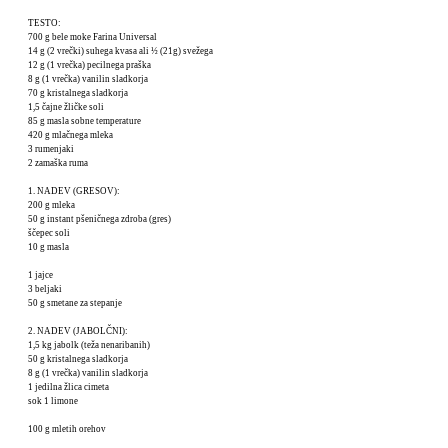
TESTO:
700 g bele moke Farina Universal
14 g (2 vrečki) suhega kvasa ali ½ (21g) svežega
12 g (1 vrečka) pecilnega praška
8 g (1 vrečka) vanilin sladkorja
70 g kristalnega sladkorja
1,5 čajne žličke soli
85 g masla sobne temperature
420 g mlačnega mleka
3 rumenjaki
2 zamaška ruma
1. NADEV (GRESOV):
200 g mleka
50 g instant pšeničnega zdroba (gres)
ščepec soli
10 g masla
1 jajce
3 beljaki
50 g smetane za stepanje
2. NADEV (JABOLČNI):
1,5 kg jabolk (teža nenaribanih)
50 g kristalnega sladkorja
8 g (1 vrečka) vanilin sladkorja
1 jedilna žlica cimeta
sok 1 limone
100 g mletih orehov