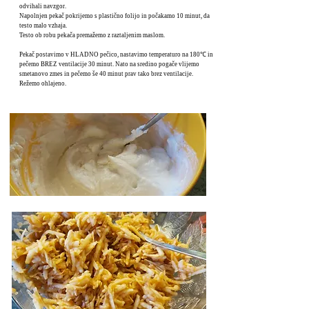
odvihali navzgor.
Napolnjen pekač pokrijemo s plastično folijo in počakamo 10 minut, da
testo malo vzhaja.
Testo ob robu pekača premažemo z raztaljenim maslom.
Pekač postavimo v HLADNO pečico, nastavimo temperaturo na 180℃ in
pečemo BREZ ventilacije 30 minut. Nato na sredino pogače vlijemo
smetanovo zmes in pečemo še 40 minut prav tako brez ventilacije.
Režemo ohlajeno.