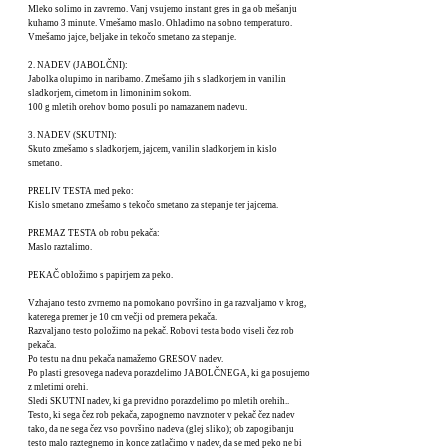
Mleko solimo in zavremo. Vanj vsujemo instant gres in ga ob mešanju
kuhamo 3 minute. Vmešamo maslo. Ohladimo na sobno temperaturo.
Vmešamo jajce, beljake in tekočo smetano za stepanje.
2. NADEV (JABOLČNI):
Jabolka olupimo in naribamo. Zmešamo jih s sladkorjem in vanilin
sladkorjem, cimetom in limoninim sokom.
100 g mletih orehov bomo posuli po namazanem nadevu.
3. NADEV (SKUTNI):
Skuto zmešamo s sladkorjem, jajcem, vanilin sladkorjem in kislo
smetano.
PRELIV TESTA med peko:
Kislo smetano zmešamo s tekočo smetano za stepanje ter jajcema.
PREMAZ TESTA ob robu pekača:
Maslo raztalimo.
PEKAČ obložimo s papirjem za peko.
Vzhajano testo zvrnemo na pomokano površino in ga razvaljamo v krog,
katerega premer je 10 cm večji od premera pekača.
Razvaljano testo položimo na pekač. Robovi testa bodo viseli čez rob
pekača.
Po testu na dnu pekača namažemo GRESOV nadev.
Po plasti gresovega nadeva porazdelimo JABOLČNEGA, ki ga posujemo
z mletimi orehi.
Sledi SKUTNI nadev, ki ga previdno porazdelimo po mletih orehih..
Testo, ki sega čez rob pekača, zapognemo navznoter v pekač čez nadev
tako, da ne sega čez vso površino nadeva (glej sliko); ob zapogibanju
testo malo raztegnemo in konce zatlačimo v nadev, da se med peko ne bi