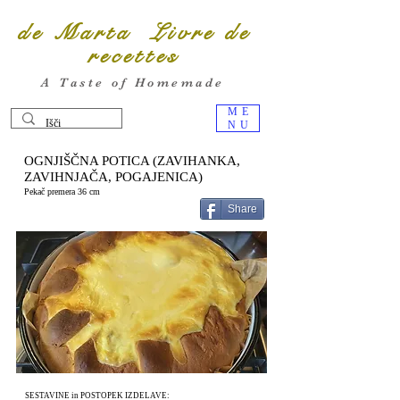
de Marta Livre de
recettes
A Taste of Homemade
ME
NU
OGNJIŠČNA POTICA (ZAVIHANKA,
ZAVIHNJAČA, POGAJENICA)
Pekač premera 36 cm
Share
SESTAVINE in POSTOPEK IZDELAVE: