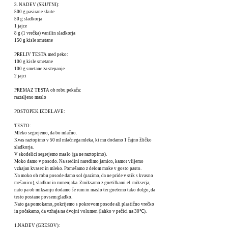
3. NADEV (SKUTNI):
500 g pasirane skute
50 g sladkorja
1 jajce
8 g (1 vrečka) vanilin sladkorja
150 g kisle smetane
PRELIV TESTA med peko:
100 g kisle smetane
100 g smetane za stepanje
2 jajci
PREMAZ TESTA ob robu pekača:
raztaljeno maslo
POSTOPEK IZDELAVE:
TESTO:
Mleko segrejemo, da bo mlačno.
Kvas raztopimo v 50 ml mlačnega mleka, ki mu dodamo 1 čajno žličko
sladkorja.
V skodelici segrejemo maslo (ga ne raztopimo).
Moko damo v posodo. Na sredini naredimo jamico, kamor vlijemo
vzhajan kvasec in mleko. Pomešamo z delom moke v gosto pasto.
Na moko ob robu posode damo sol (pazimo, da ne pride v stik s kvasno
mešanico), sladkor in rumenjaka. Zmiksamo z gnetilkami el. mikserja,
nato pa ob miksanju dodamo še rum in maslo ter gnetemo tako dolgo, da
testo postane povsem gladko.
Nato ga pomokamo, pokrijemo s pokrovom posode ali plastično vrečko
in počakamo, da vzhaja na dvojni volumen (lahko v pečici na 30℃).
1.NADEV (GRESOV):