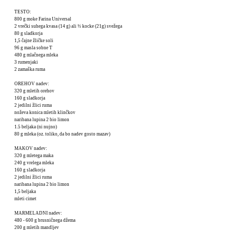
TESTO:
800 g moke Farina Universal
2 vrečki suhega kvasa (14 g) ali ½ kocke (21g) svežega
80 g sladkorja
1,5 čajne žličke soli
96 g masla sobne T
480 g mlačnega mleka
3 rumenjaki
2 zamaška ruma
OREHOV nadev:
320 g mletih orehov
160 g sladkorja
2 jedilni žlici ruma
noževa konica mletih klinčkov
naribana lupina 2 bio limon
1.5 beljaka (ni nujno)
80 g mleka (oz. toliko, da bo nadev gosto mazav)
MAKOV nadev:
320 g mletega maka
240 g vrelega mleka
160 g sladkorja
2 jedilni žlici ruma
naribana lupina 2 bio limon
1,5 beljaka
mleti cimet
MARMELADNI nadev:
480 - 600 g brusničnega džema
200 g mletih mandljev