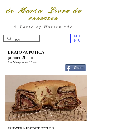
de Marta Livre de
recettes
A Taste of Homemade
ME
NU
BRATOVA POTICA
premer 28 cm
Potičnica premera 28 cm
Share
SESTAVINE in POSTOPEK IZDELAVE: