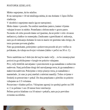
POSTOPEK IZDELAVE:
Mleko segrejemo, da bo mlačno.
Kvas raztopimo v 50 ml mlačnega mleka, ki mu dodamo 1 čajno žličko
sladkorja.
V skodelici segrejemo maslo (ga ne raztopimo).
Moko damo v posodo. Na sredini naredimo jamico, kamor vlijemo
vzhajan kvasec in mleko. Pomešamo z delom moke v gosto pasto.
Na moko ob robu posode damo sol (pazimo, da ne pride v stik s kvasno
mešanico), sladkor in rumenjaka. Zmiksamo z gnetilkami el. mikserja,
nato pa ob miksanju dodamo še rum in maslo ter gnetemo tako dolgo, da
testo postane povsem gladko.
Nato ga pomokamo, pokrijemo s pokrovom posode ali pvc vrečko in
počakamo, da vzhaja na dvojni volumen (lahko v pečici na 30 st. C).
Testo razdelimo na 3 dele (en del naj bo malo večji….to bo zunanja plast
potice) in ga oblikujemo v krogle ter pokrito vzhajamo.
Prvi, večji hlebček razvaljamo v pravokotnik in ga namažemo z orehovim
nadevom. Nanj položimo drugi del razvaljanega testa, ki ga namažemo z
makovim nadevom. Pokrijemo s tretjo plastjo testa, jo namažemo z
marmelado , ki smo jo prej zmešali z mletimi mandlji. Trdno zvijemo v
štrukelj in prestavimo v pekač. Do dna prepikamo s pletilko in pokrito
vzhajamo za 1/3 volumna.
Postavimo v hladno pečico. Vklopimo zgornji in spodnji grelec na 190
st. C in pečemo 1 uro 20 minut brez ventilacije.
Pečeno potico hladimo cca 10 minut v pekaču, nato pa jo previdno
zvrnemo na rešetko.