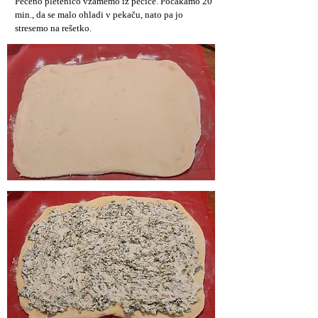
Pečeno pletenico vzamemo iz pečice. Počakamo 20
min., da se malo ohladi v pekaču, nato pa jo
stresemo na rešetko.