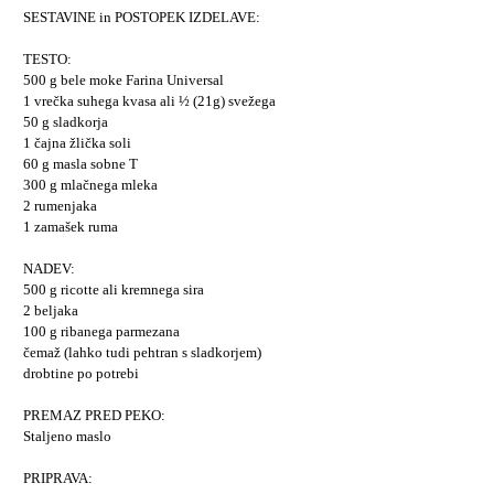
SESTAVINE in POSTOPEK IZDELAVE:
TESTO:
500 g bele moke Farina Universal
1 vrečka suhega kvasa ali ½ (21g) svežega
50 g sladkorja
1 čajna žlička soli
60 g masla sobne T
300 g mlačnega mleka
2 rumenjaka
1 zamašek ruma
NADEV:
500 g ricotte ali kremnega sira
2 beljaka
100 g ribanega parmezana
čemaž (lahko tudi pehtran s sladkorjem)
drobtine po potrebi
PREMAZ PRED PEKO:
Staljeno maslo
PRIPRAVA: