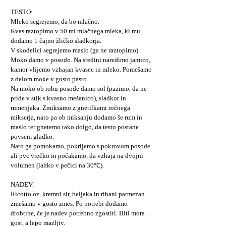
TESTO:
Mleko segrejemo, da bo mlačno.
Kvas raztopimo v 50 ml mlačnega mleka, ki mu
dodamo 1 čajno žličko sladkorja.
V skodelici segrejemo maslo (ga ne raztopimo).
Moko damo v posodo. Na sredini naredimo jamico,
kamor vlijemo vzhajan kvasec in mleko. Pomešamo
z delom moke v gosto pasto.
Na moko ob robu posode damo sol (pazimo, da ne
pride v stik s kvasno mešanico), sladkor in
rumenjaka. Zmiksamo z gnetilkami ročnega
mikserja, nato pa ob miksanju dodamo še rum in
maslo ter gnetemo tako dolgo, da testo postane
povsem gladko.
Nato ga pomokamo, pokrijemo s pokrovom posode
ali pvc vrečko in počakamo, da vzhaja na dvojni
volumen (lahko v pečici na 30℃).
NADEV:
Ricotto oz. kremni sir, beljaka in ribani parmezan
zmešamo v gosto zmes. Po potrebi dodamo
drobtine, če je nadev potrebno zgostiti. Biti mora
gost, a lepo mazljiv.