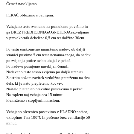
Čemaž nasekljamo.
PEKAČ obložimo s papirjem.
Vzhajano testo zvrnemo na pomokano površino in
ga BREZ PREDHODNEGA GNETENJA razvaljamo
v pravokotnik debeline 0,5 cm ter dolžine 30cm.
Po testu enakomerno namažemo nadev; ob daljši
stranici pustimo 5 cm testa nenamazanega, da nadev
po zvijanju potice ne bo uhajal v pekač.
Po nadevu posujemo nasekljan čemaž.
Nadevano testo tesno zvijemo po daljši stranici.
Z ostrim nožem zavitek vzdolžno prerežemo na dva
dela, ki ju nato prepletemo kot vrv.
Nastalo pletenico previdno prestavimo v pekač.
Na toplem naj vzhaja cca 15 minut.
Premažemo s stopljenim maslom.
Vzhajano pletenico postavimo v HLADNO pečico,
vklopimo T na 190℃ in pečemo brez ventilacije 50
minut.