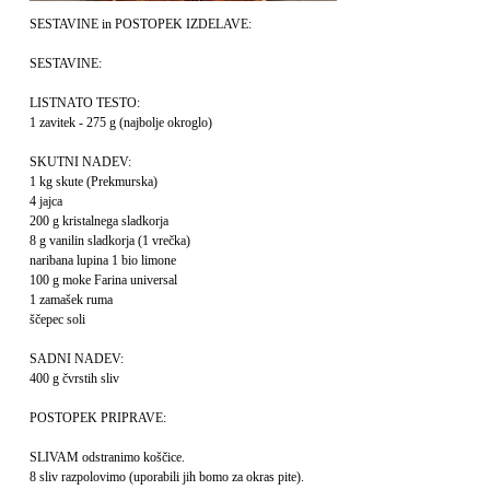
SESTAVINE in POSTOPEK IZDELAVE:
SESTAVINE:
LISTNATO TESTO:
1 zavitek - 275 g (najbolje okroglo)
SKUTNI NADEV:
1 kg skute (Prekmurska)
4 jajca
200 g kristalnega sladkorja
8 g vanilin sladkorja (1 vrečka)
naribana lupina 1 bio limone
100 g moke Farina universal
1 zamašek ruma
ščepec soli
SADNI NADEV:
400 g čvrstih sliv
POSTOPEK PRIPRAVE:
SLIVAM odstranimo koščice.
8 sliv razpolovimo (uporabili jih bomo za okras pite).