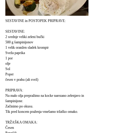
SESTAVINE in POSTOPEK PRIPRAVE:
SESTAVINE:
2 srednje veliki zeleni bučki
500 g šampinijonov
1 velik oranžen sladek krompir
Sveža paprika
1 por
olje
Sol
Poper
česen v prahu (ali svež)
PRIPRAVA:
Na malo olja prepražimo na kocke narezano zelenjavo in
šampinijone.
Začinimo po okusu.
Tik pred koncem praženja vmešamo tržaško omako.
TRŽAŠKA OMAKA:
Česen