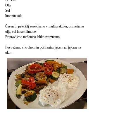
Peteršilj
Olje
Sol
limonin sok
Česen in peteršilj sesekljamo v multipraktiku, primešamo
olje, sol in sok limone.
Pripravljeno mešanico lahko zmrznemo.
Postrežemo s kruhom in poširanim jajcem ali jajcem na
oko..