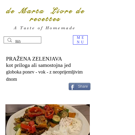
de Marta Livre de
recettes
A Taste of Homemade
ME
NU
PRAŽENA ZELENJAVA
kot priloga ali samostojna jed
globoka ponev - vok - z neoprijemljivim
dnom
Share