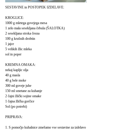
SESTAVINE in POSTOPEK IZDELAVE:
KROGLICE:
1000 g mletega govejega mesa
1 zelo mala sesekljana čebula (ŠALOTKA)
2 sesekljana stroka česna
100 g krušnih drobtin
1 jajce
5 velikih žlic mleka
sol in poper
KREMNA OMAKA:
nekaj kapljic olja
40 g masla
40 g bele moke
300 ml goveje juhe
150 ml smetane za kuhanje
2 čajni žlički sojine omake
1 čajna žlička gorčice
Sol (po potrebi)
PRIPRAVA:
1. S pomočjo kuhalnice zmešamo vse sestavine za izdelavo