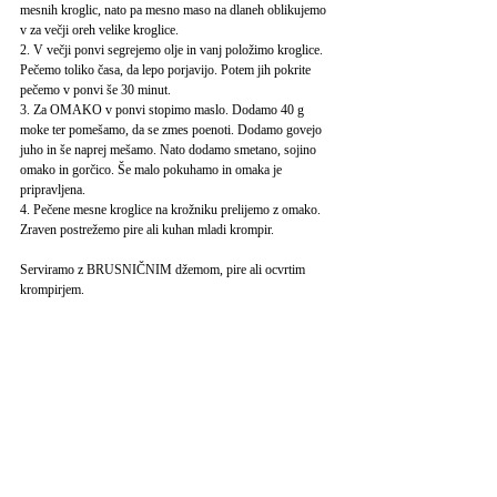
mesnih kroglic, nato pa mesno maso na dlaneh oblikujemo
v za večji oreh velike kroglice.
2. V večji ponvi segrejemo olje in vanj položimo kroglice.
Pečemo toliko časa, da lepo porjavijo. Potem jih pokrite
pečemo v ponvi še 30 minut.
3. Za OMAKO v ponvi stopimo maslo. Dodamo 40 g
moke ter pomešamo, da se zmes poenoti. Dodamo govejo
juho in še naprej mešamo. Nato dodamo smetano, sojino
omako in gorčico. Še malo pokuhamo in omaka je
pripravljena.
4. Pečene mesne kroglice na krožniku prelijemo z omako.
Zraven postrežemo pire ali kuhan mladi krompir.
Serviramo z BRUSNIČNIM džemom, pire ali ocvrtim
krompirjem.