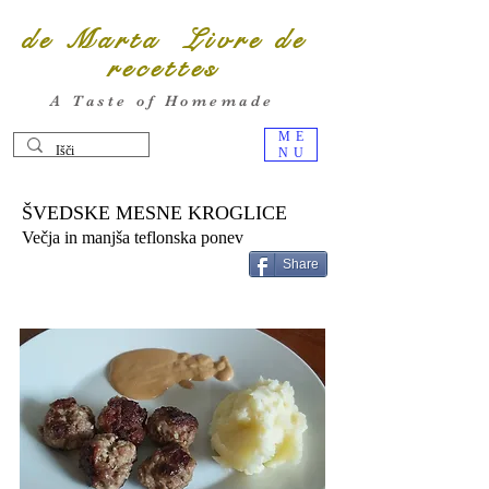
de Marta Livre de
recettes
A Taste of Homemade
ME
NU
ŠVEDSKE MESNE KROGLICE
Večja in manjša teflonska ponev
Share