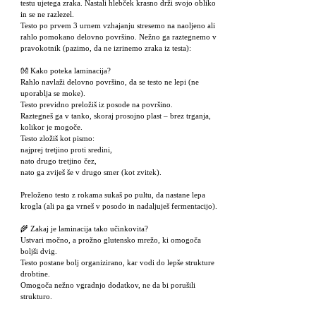
testu ujetega zraka. Nastali hlebček krasno drži svojo obliko
in se ne razlezel.
Testo po prvem 3 urnem vzhajanju stresemo na naoljeno ali
rahlo pomokano delovno površino. Nežno ga raztegnemo v
pravokotnik (pazimo, da ne izrinemo zraka iz testa):
👐 Kako poteka laminacija?
Rahlo navlaži delovno površino, da se testo ne lepi (ne
uporablja se moke).
Testo previdno preložiš iz posode na površino.
Raztegneš ga v tanko, skoraj prosojno plast – brez trganja,
kolikor je mogoče.
Testo zložiš kot pismo:
najprej tretjino proti sredini,
nato drugo tretjino čez,
nato ga zviješ še v drugo smer (kot zvitek).
Preloženo testo z rokama sukaš po pultu, da nastane lepa
krogla (ali pa ga vrneš v posodo in nadaljuješ fermentacijo).
🌾 Zakaj je laminacija tako učinkovita?
Ustvari močno, a prožno glutensko mrežo, ki omogoča
boljši dvig.
Testo postane bolj organizirano, kar vodi do lepše strukture
drobtine.
Omogoča nežno vgradnjo dodatkov, ne da bi porušili
strukturo.