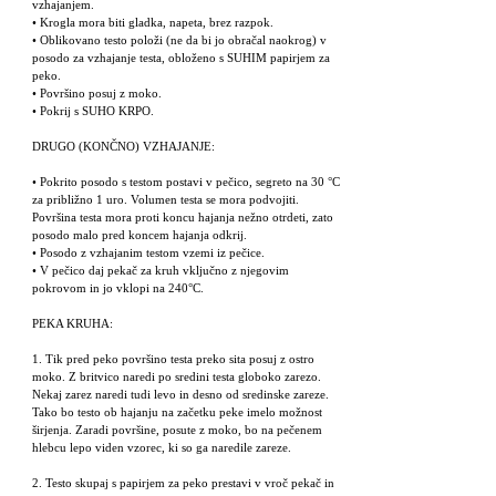
vzhajanjem.
• Krogla mora biti gladka, napeta, brez razpok.
• Oblikovano testo položi (ne da bi jo obračal naokrog) v
posodo za vzhajanje testa, obloženo s SUHIM papirjem za
peko.
• Površino posuj z moko.
• Pokrij s SUHO KRPO.
DRUGO (KONČNO) VZHAJANJE:
• Pokrito posodo s testom postavi v pečico, segreto na 30 °C
za približno 1 uro. Volumen testa se mora podvojiti.
Površina testa mora proti koncu hajanja nežno otrdeti, zato
posodo malo pred koncem hajanja odkrij.
• Posodo z vzhajanim testom vzemi iz pečice.
• V pečico daj pekač za kruh vključno z njegovim
pokrovom in jo vklopi na 240°C.
PEKA KRUHA:
1. Tik pred peko površino testa preko sita posuj z ostro
moko. Z britvico naredi po sredini testa globoko zarezo.
Nekaj zarez naredi tudi levo in desno od sredinske zareze.
Tako bo testo ob hajanju na začetku peke imelo možnost
širjenja. Zaradi površine, posute z moko, bo na pečenem
hlebcu lepo viden vzorec, ki so ga naredile zareze.
2. Testo skupaj s papirjem za peko prestavi v vroč pekač in