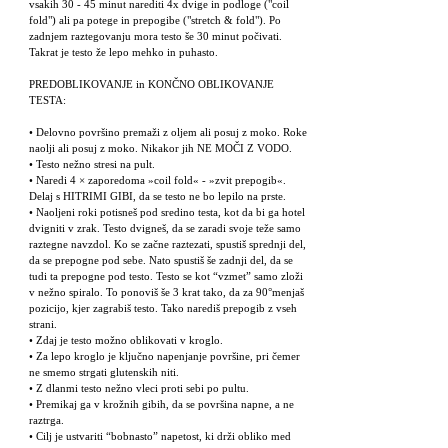
vsakih 30 - 45 minut narediti 4x dvige in podloge ("coil
fold") ali pa potege in prepogibe ("stretch & fold"). Po
zadnjem raztegovanju mora testo še 30 minut počivati.
Takrat je testo že lepo mehko in puhasto.
PREDOBLIKOVANJE in KONČNO OBLIKOVANJE
TESTA:
• Delovno površino premaži z oljem ali posuj z moko. Roke
naolji ali posuj z moko. Nikakor jih NE MOČI Z VODO.
• Testo nežno stresi na pult.
• Naredi 4 × zaporedoma »coil fold« - »zvit prepogib«.
Delaj s HITRIMI GIBI, da se testo ne bo lepilo na prste.
• Naoljeni roki potisneš pod sredino testa, kot da bi ga hotel
dvigniti v zrak. Testo dvigneš, da se zaradi svoje teže samo
raztegne navzdol. Ko se začne raztezati, spustiš sprednji del,
da se prepogne pod sebe. Nato spustiš še zadnji del, da se
tudi ta prepogne pod testo. Testo se kot “vzmet” samo zloži
v nežno spiralo. To ponoviš še 3 krat tako, da za 90°menjaš
pozicijo, kjer zagrabiš testo. Tako narediš prepogib z vseh
strani.
• Zdaj je testo možno oblikovati v kroglo.
• Za lepo kroglo je ključno napenjanje površine, pri čemer
ne smemo strgati glutenskih niti.
• Z dlanmi testo nežno vleci proti sebi po pultu.
• Premikaj ga v krožnih gibih, da se površina napne, a ne
raztrga.
• Cilj je ustvariti “bobnasto” napetost, ki drži obliko med