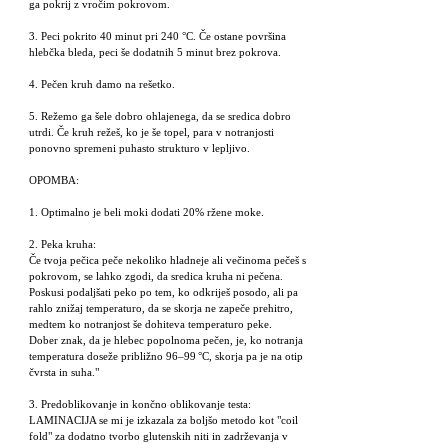
ga pokrij z vročim pokrovom.
3. Peci pokrito 40 minut pri 240 °C. Če ostane površina
hlebčka bleda, peci še dodatnih 5 minut brez pokrova.
4. Pečen kruh damo na rešetko.
5. Režemo ga šele dobro ohlajenega, da se sredica dobro
utrdi. Če kruh režeš, ko je še topel, para v notranjosti
ponovno spremeni puhasto strukturo v lepljivo.
OPOMBA:
1. Optimalno je beli moki dodati 20% ržene moke.
2. Peka kruha:
Če tvoja pečica peče nekoliko hladneje ali večinoma pečeš s
pokrovom, se lahko zgodi, da sredica kruha ni pečena.
Poskusi podaljšati peko po tem, ko odkriješ posodo, ali pa
rahlo znižaj temperaturo, da se skorja ne zapeče prehitro,
medtem ko notranjost še dohiteva temperaturo peke.
Dober znak, da je hlebec popolnoma pečen, je, ko notranja
temperatura doseže približno 96–99 °C, skorja pa je na otip
čvrsta in suha."
3. Predoblikovanje in končno oblikovanje testa:
LAMINACIJA se mi je izkazala za boljšo metodo kot "coil
fold" za dodatno tvorbo glutenskih niti in zadrževanja v