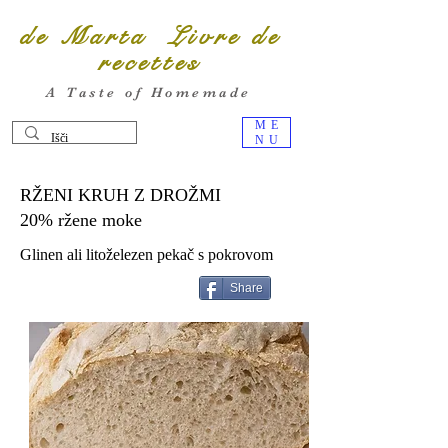
de Marta Livre de
recettes
A Taste of Homemade
ME
NU
RŽENI KRUH Z DROŽMI
20% ržene moke
Glinen ali litoželezen pekač s pokrovom
Share