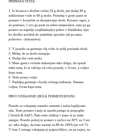
PRIPRAVA TESTA:
1. Iz kozarca z drožmi vzemi 20 g droži, jim dodaj 40 g
neklorirane vode in 60 g moke. Pomešaj v gosto pasto in
prestavi v kozarček za shranjevanje droži. Kozarec zapri, a
ne pretesno; 1 uro ga pusti na sobni temperaturi, nato pa ga
postavi na najnižjo (najhladnejšo) polico v hladilniku, kjer
bo drožko počakal do naslednje uporabe (ali pa samo
poživitve - dohranitve).
2. V posodo za gnetenje vlij vodo in prilij preostale droži.
3. Mešaj, de se droži raztopijo.
4. Dodaj obe vrsti moke.
5. Maso gneti z ročnim mikserjem tako dolgo, da opaziš
nitke testa, ki se vlečejo od roba posode, v čvrsto, a voljno
kepo testa.
6. Testo posuj s soljo.
7. Nadaljuj gnetenje s kavlji ročnega mikserja. Nastane
voljna, čvrsta kepa testa.
PRVO VZHAJANJE (BULK FERMENTATION):
Posodo za vzhajanje natanko namasti z nekaj kapljicami
olja. Testo prestavi vanjo in naredi potege in prepogibe
("stretch & fold"). Nato testo oblikuj v kepo in jo malo
zategni. Posodo pokrij in postavi v pečico na 30°C za 3 ure
oz. tako dolgo, da testo naraste za 80 do 100% (ne več !!)
V času 3 urnega vzhajanja je priporočljivo, ne pa nujno, na