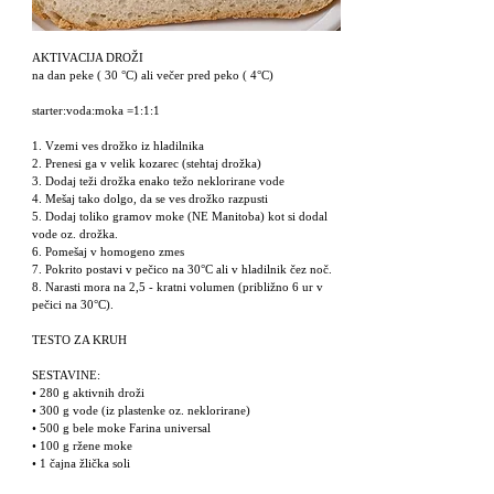
AKTIVACIJA DROŽI
na dan peke ( 30 °C) ali večer pred peko ( 4°C)
starter:voda:moka =1:1:1
1. Vzemi ves drožko iz hladilnika
2. Prenesi ga v velik kozarec (stehtaj drožka)
3. Dodaj teži drožka enako težo neklorirane vode
4. Mešaj tako dolgo, da se ves drožko razpusti
5. Dodaj toliko gramov moke (NE Manitoba) kot si dodal
vode oz. drožka.
6. Pomešaj v homogeno zmes
7. Pokrito postavi v pečico na 30°C ali v hladilnik čez noč.
8. Narasti mora na 2,5 - kratni volumen (približno 6 ur v
pečici na 30°C).
TESTO ZA KRUH
SESTAVINE:
• 280 g aktivnih droži
• 300 g vode (iz plastenke oz. neklorirane)
• 500 g bele moke Farina universal
• 100 g ržene moke
• 1 čajna žlička soli