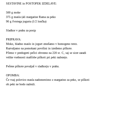
SESTAVINE in POSTOPEK IZDELAVE:
500 g moke
375 g masla (ali margarine Rama za peko
90 g čvrstega jogurta (1/2 lončka)
Sladkor v prahu za posip
PRIPRAVA:
Moko, hladno maslo in jogurt zmešamo v homogeno testo.
Razvaljamo na pomokani površini in izrežemo piškote.
Pčemo v predogreti pečici obvezno na 220 st. C, saj se sicer zaradi
velike vsebnosti maščobe piškoti pri peki razlezejo.
Pečene piškote povaljaš v sladkorju v prahu.
OPOMBA:
Če vsaj polovico masla nadomestimo z margarino za peko, se piškoti
ob peki ne bodo razlezli.