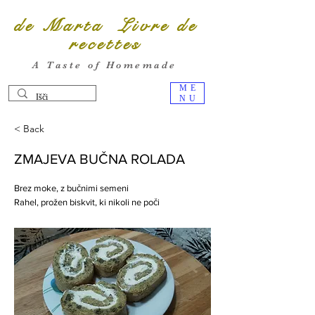
de Marta Livre de
recettes
A Taste of Homemade
ME
NU
< Back
ZMAJEVA BUČNA ROLADA
Brez moke, z bučnimi semeni
Rahel, prožen biskvit, ki nikoli ne poči