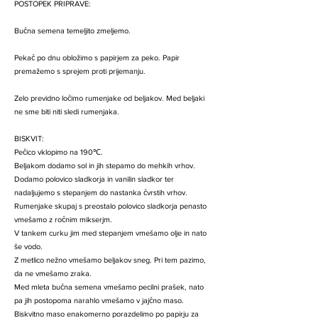
POSTOPEK PRIPRAVE:
Bučna semena temeljito zmeljemo.
Pekač po dnu obložimo s papirjem za peko. Papir
premažemo s sprejem proti prijemanju.
Zelo previdno ločimo rumenjake od beljakov. Med beljaki
ne sme biti niti sledi rumenjaka.
BISKVIT:
Pečico vklopimo na 190℃.
Beljakom dodamo sol in jih stepamo do mehkih vrhov.
Dodamo polovico sladkorja in vanilin sladkor ter
nadaljujemo s stepanjem do nastanka čvrstih vrhov.
Rumenjake skupaj s preostalo polovico sladkorja penasto
vmešamo z ročnim mikserjm.
V tankem curku jim med stepanjem vmešamo olje in nato
še vodo.
Z metlico nežno vmešamo beljakov sneg. Pri tem pazimo,
da ne vmešamo zraka.
Med mleta bučna semena vmešamo pecilni prašek, nato
pa jih postopoma narahlo vmešamo v jajčno maso.
Biskvitno maso enakomerno porazdelimo po papirju za