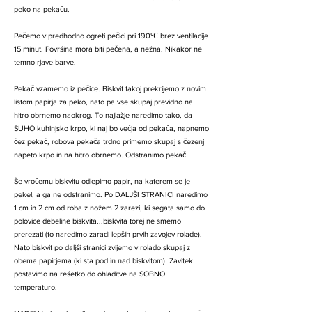
peko na pekaču.
Pečemo v predhodno ogreti pečici pri 190℃ brez ventilacije
15 minut. Površina mora biti pečena, a nežna. Nikakor ne
temno rjave barve.
Pekač vzamemo iz pečice. Biskvit takoj prekrijemo z novim
listom papirja za peko, nato pa vse skupaj previdno na
hitro obrnemo naokrog. To najlažje naredimo tako, da
SUHO kuhinjsko krpo, ki naj bo večja od pekača, napnemo
čez pekač, robova pekača trdno primemo skupaj s čezenj
napeto krpo in na hitro obrnemo. Odstranimo pekač.
Še vročemu biskvitu odlepimo papir, na katerem se je
pekel, a ga ne odstranimo. Po DALJŠI STRANICI naredimo
1 cm in 2 cm od roba z nožem 2 zarezi, ki segata samo do
polovice debeline biskvita...biskvita torej ne smemo
prerezati (to naredimo zaradi lepših prvih zavojev rolade).
Nato biskvit po daljši stranici zvijemo v rolado skupaj z
obema papirjema (ki sta pod in nad biskvitom). Zavitek
postavimo na rešetko do ohladitve na SOBNO
temperaturo.