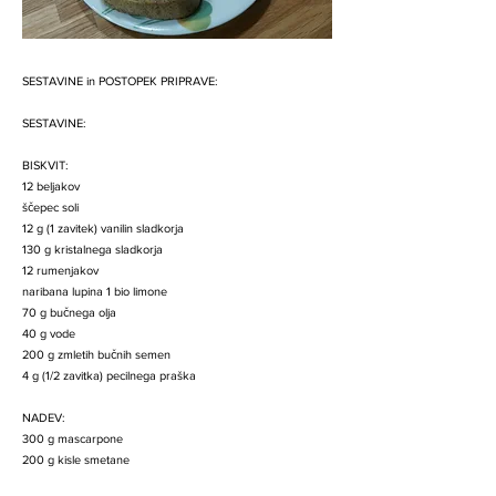
SESTAVINE in POSTOPEK PRIPRAVE:
SESTAVINE:
BISKVIT:
12 beljakov
ščepec soli
12 g (1 zavitek) vanilin sladkorja
130 g kristalnega sladkorja
12 rumenjakov
naribana lupina 1 bio limone
70 g bučnega olja
40 g vode
200 g zmletih bučnih semen
4 g (1/2 zavitka) pecilnega praška
NADEV:
300 g mascarpone
200 g kisle smetane