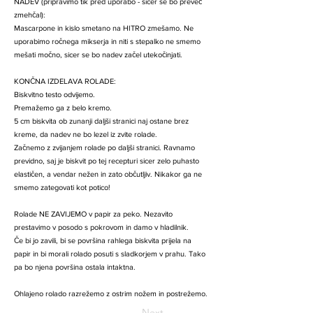
NADEV (pripravimo tik pred uporabo - sicer se bo preveč
zmehčal):
Mascarpone in kislo smetano na HITRO zmešamo. Ne
uporabimo ročnega mikserja in niti s stepalko ne smemo
mešati močno, sicer se bo nadev začel utekočinjati.
KONČNA IZDELAVA ROLADE:
Biskvitno testo odvijemo.
Premažemo ga z belo kremo.
5 cm biskvita ob zunanji daljši stranici naj ostane brez
kreme, da nadev ne bo lezel iz zvite rolade.
Začnemo z zvijanjem rolade po daljši stranici. Ravnamo
previdno, saj je biskvit po tej recepturi sicer zelo puhasto
elastičen, a vendar nežen in zato občutljiv. Nikakor ga ne
smemo zategovati kot potico!
Rolade NE ZAVIJEMO v papir za peko. Nezavito
prestavimo v posodo s pokrovom in damo v hladilnik.
Če bi jo zavili, bi se površina rahlega biskvita prijela na
papir in bi morali rolado posuti s sladkorjem v prahu. Tako
pa bo njena površina ostala intaktna.
Ohlajeno rolado razrežemo z ostrim nožem in postrežemo.
Next