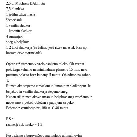
2,5 dl Milchreis BALI riža
7,5 dl mleka
1 jedilna žlica masla
ščepec soli
1 vanilin sladkor
1 limonin sladkor
4 rumenjaki
sneg 4 beljakov
1-2 žlici sladkorja (če želimo jesti rižev narastek brez npr.
borovničeve marmelade)
Opran riž stresemo v vrelo osoljeno mleko. Ob vrenju
pokritega kuhamo na minimalnem plamenu 15 min, nato
pustimo pokrito brez kuhanja 5 minut. Ohladimo na sobno
T.
Rumenjake stepemo z maslom in limoninim sladkorjem. Iz
beljakov in vanilin sladkorja stepemo sneg.
Kuhan riž, rumenjakovo maso in beljakov sneg zmešamo in
nadevamo v pekač, obložen s papirjem za peko.
Pečemo z ventilacijo pri 180 st. C 40 minut.
P.S.:
razmerje riž: mleko = 1:3
Postrežemo z borovničevo marmelado ali malinovim