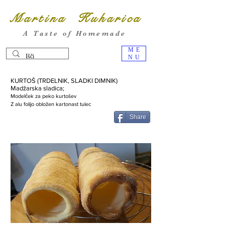
Martina Kuharica
A Taste of Homemade
ME
NU
KURTOŠ (TRDELNIK, SLADKI DIMNIK)
Madžarska sladica;
Modelček za peko kurtošev
Z alu folijo obložen kartonast tulec
Share