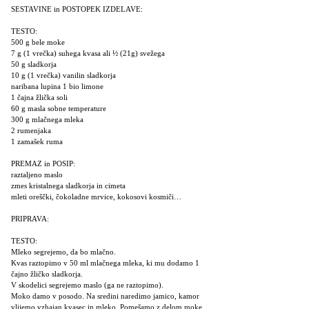
SESTAVINE in POSTOPEK IZDELAVE:
TESTO:
500 g bele moke
7 g (1 vrečka) suhega kvasa ali ½ (21g) svežega
50 g sladkorja
10 g (1 vrečka) vanilin sladkorja
naribana lupina 1 bio limone
1 čajna žlička soli
60 g masla sobne temperature
300 g mlačnega mleka
2 rumenjaka
1 zamašek ruma
PREMAZ in POSIP:
raztaljeno maslo
zmes kristalnega sladkorja in cimeta
mleti oreščki, čokoladne mrvice, kokosovi kosmiči…
PRIPRAVA:
TESTO:
Mleko segrejemo, da bo mlačno.
Kvas raztopimo v 50 ml mlačnega mleka, ki mu dodamo 1
čajno žličko sladkorja.
V skodelici segrejemo maslo (ga ne raztopimo).
Moko damo v posodo. Na sredini naredimo jamico, kamor
vlijemo vzhajan kvasec in mleko. Pomešamo z delom moke