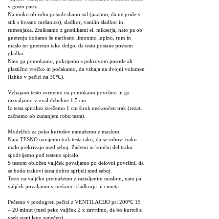
v gosto pasto.
Na moko ob robu posode damo sol (pazimo, da ne pride v
stik s kvasno mešanico), sladkor, vanilin sladkor in
rumenjaka. Zmiksamo z gnetilkami el. mikserja, nato pa ob
gnetenju dodamo še naribano limonino lupino, rum in
maslo ter gnetemo tako dolgo, da testo postane povsem
gladko.
Nato ga pomokamo, pokrijemo s pokrovom posode ali
plastično vrečko in počakamo, da vzhaja na dvojni volumen
(lahko v pečici na 30℃).
Vzhajano testo zvrnemo na pomokano površino in ga
razvaljamo v oval debeline 1,5 cm.
Iz testa spiralno izrežemo 1 cm širok neskončen trak (rezati
začnemo ob zunanjem robu testa).
Modelček za peko kurtošev namažemo z maslom.
Nanj TESNO navijemo trak testa tako, da se robovi traku
malo prekrivajo med seboj. Začetni in končni del traku
spodvijemo pod testeno spiralo.
S testom obložen valjček povaljamo po delovni površini, da
se bodo trakovi testa dobro sprijeli med seboj.
Testo na valjčku premažemo z raztaljenim maslom, nato pa
valjček povaljamo v mešanici sladkorja in cimeta.
Pečemo v predogreti pečici z VENTILACIJO pri 200℃ 15
– 20 minut (med peko valjček 2 x zavrtimo, da bo kurtoš z
vseh srani lepo zapečen).