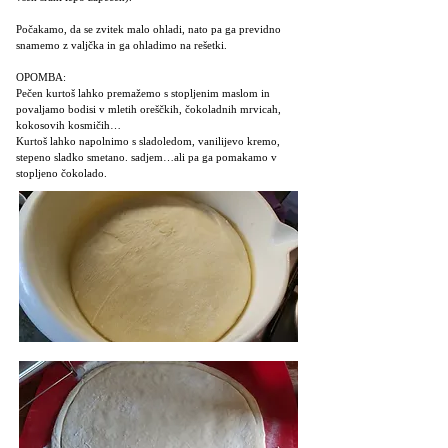
Počakamo, da se zvitek malo ohladi, nato pa ga previdno
snamemo z valjčka in ga ohladimo na rešetki.
OPOMBA:
Pečen kurtoš lahko premažemo s stopljenim maslom in
povaljamo bodisi v mletih oreščkih, čokoladnih mrvicah,
kokosovih kosmičih…
Kurtoš lahko napolnimo s sladoledom, vanilijevo kremo,
stepeno sladko smetano. sadjem…ali pa ga pomakamo v
stopljeno čokolado.