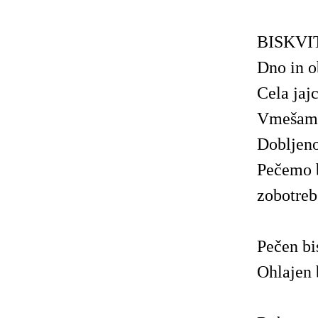
BISKVI
Dno in o
Cela jaj
Vmešamo
Dobljeno
Pečemo b
zobotreb
Pečen bi
Ohlajen 