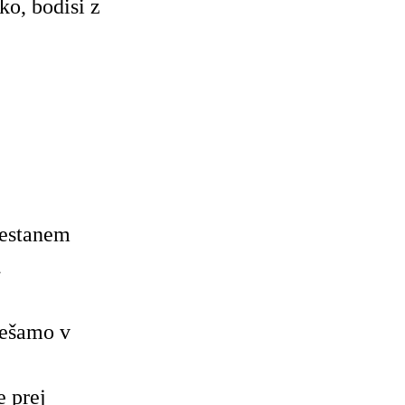
ko, bodisi z
restanem
.
ešamo v
e prej