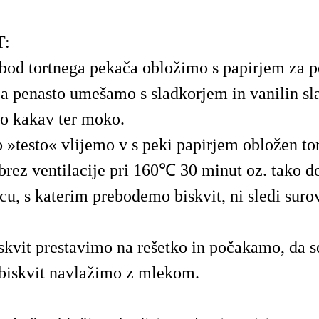
T:
bod tortnega pekača obložimo s papirjem za p
ca penasto umešamo s sladkorjem in vanilin s
 kakav ter moko.
 »testo« vlijemo v s peki papirjem obložen to
rez ventilacije pri 160℃ 30 minut oz. tako do
cu, s katerim prebodemo biskvit, ni sledi surov
skvit prestavimo na rešetko in počakamo, da s
biskvit navlažimo z mlekom.