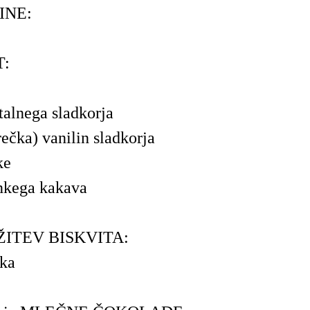
INE:
T:
stalnega sladkorja
rečka) vanilin sladkorja
ke
nkega kakava
ITEV BISKVITA:
eka