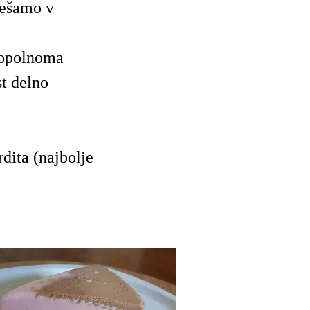
ešamo v
opolnoma
st delno
dita (najbolje