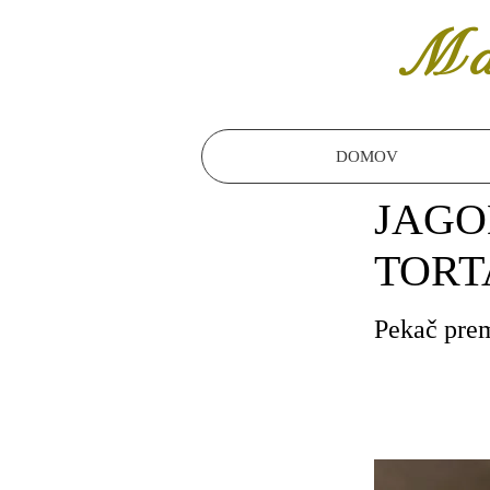
Ma
DOMOV
JAGO
TORT
Pekač pre