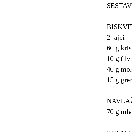
SESTAV
BISKVI
2 jajci
60 g kri
10 g (1v
40 g mo
15 g gre
NAVLAŽ
70 g ml