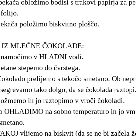
ekača obložimo bodisi s trakovi papirja za pe
folijo.
ekača položimo biskvitno ploščo.
 IZ MLEČNE ČOKOLADE:
o namočimo v HLADNI vodi.
etane stepemo do čvrstega.
okolado prelijemo s tekočo smetano. Ob nep
segrevamo tako dolgo, da se čokolada raztopi
 ožmemo in jo raztopimo v vroči čokoladi.
o OHLADIMO na sobno temperaturo in jo vm
smetano.
KOJ vlijemo na biskvit (da se ne bi začela ž