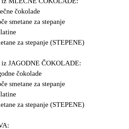
iz MLEČNE ČOKOLADE:
ečne čokolade
oče smetane za stepanje
elatine
metane za stepanje (STEPENE)
iz JAGODNE ČOKOLADE:
godne čokolade
oče smetane za stepanje
elatine
metane za stepanje (STEPENE)
VA: