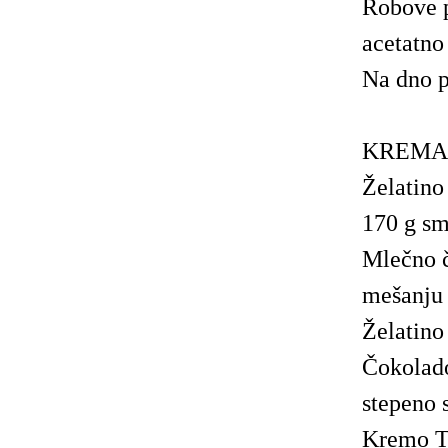
Robove p
acetatno 
Na dno p
KREMA
Želatin
170 g sm
Mlečno č
mešanju 
Želatino
Čokolad
stepeno 
Kremo TA