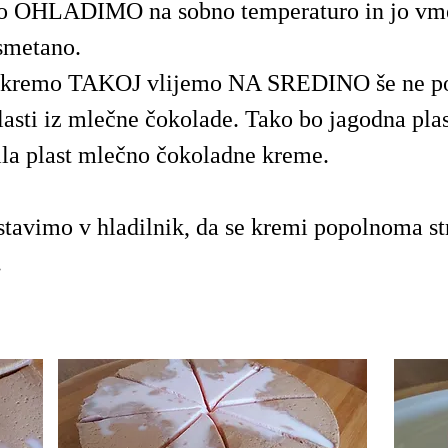
o OHLADIMO na sobno temperaturo in jo vm
smetano.
 kremo TAKOJ vlijemo NA SREDINO še ne p
plasti iz mlečne čokolade. Tako bo jagodna pla
ila plast mlečno čokoladne kreme.
stavimo v hladilnik, da se kremi popolnoma str
.