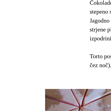
Čokolad
stepeno 
Jagodno
strjene 
izpodrin
Torto po
čez noč)