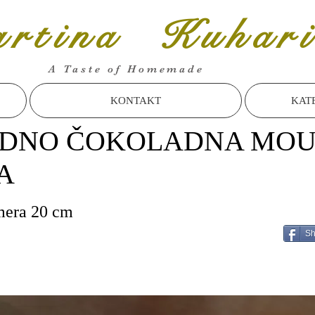
rtina Kuhari
A Taste of Homemade
KONTAKT
KAT
DNO ČOKOLADNA MOU
A
mera 20 cm
Sh