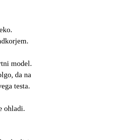
eko.
ladkorjem.
rtni model.
lgo, da na
ega testa.
e ohladi.