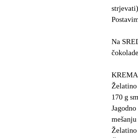
strjevati)
Postavim
Na SRED
čokolade
KREMA
Želatin
170 g sm
Jagodno 
mešanju 
Želatino