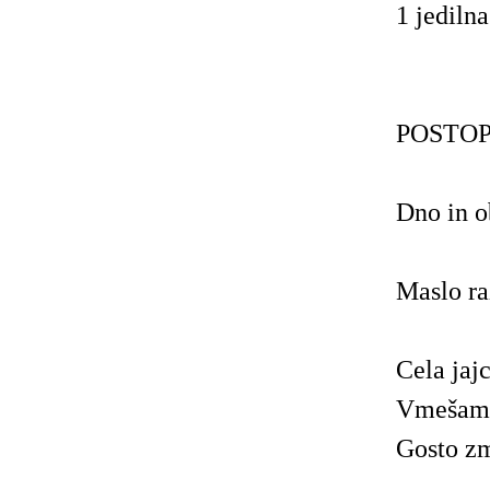
1 jediln
POSTOP
Dno in o
Maslo ra
Cela jaj
Vmešamo 
Gosto zm