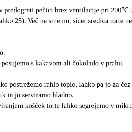
 predogreti pečici brez ventilacije pri 200℃
ahko 25). Več ne smemo, sicer sredica torte n
o.
 posujemo s kakavom ali čokolado v prahu.
hko postrežemo rahlo toplo, lahko pa jo za če
nik in jo serviramo hladno.
viranjem košček torte lahko segrejemo v mikr