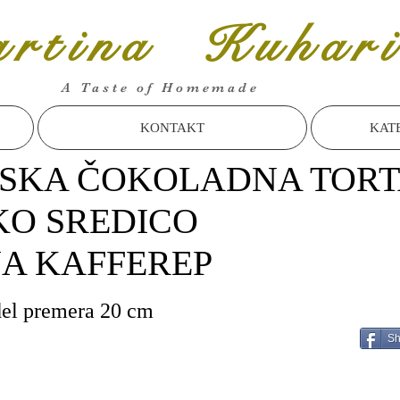
rtina Kuhari
A Taste of Homemade
KONTAKT
KAT
SKA ČOKOLADNA TORT
O SREDICO
NA KAFFEREP
del premera 20 cm
Sh