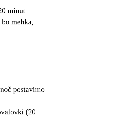
 20 minut
e bo mehka,
z noč postavimo
ovalovki (20