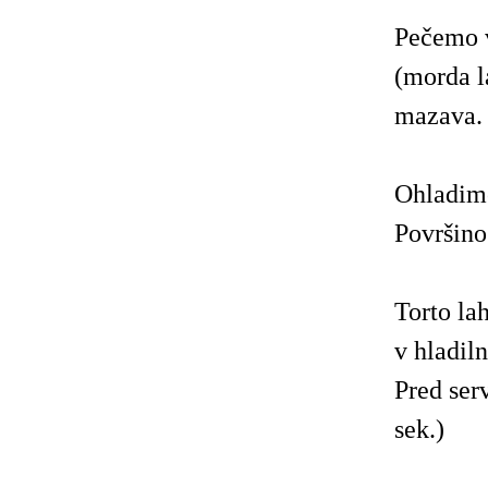
Pečemo v
(morda l
mazava.
Ohladim
Površino
Torto la
v hladil
Pred ser
sek.)