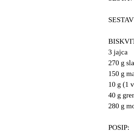
SESTAV
BISKVI
3 jajca
270 g sl
150 g ma
10 g (1 
40 g gre
280 g m
POSIP: