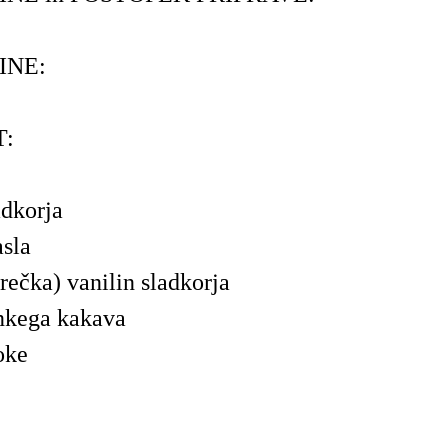
INE:
T:
adkorja
sla
vrečka) vanilin sladkorja
nkega kakava
oke