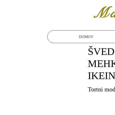
Ma
DOMOV
ŠVED
MEHK
IKEI
Tortni mo