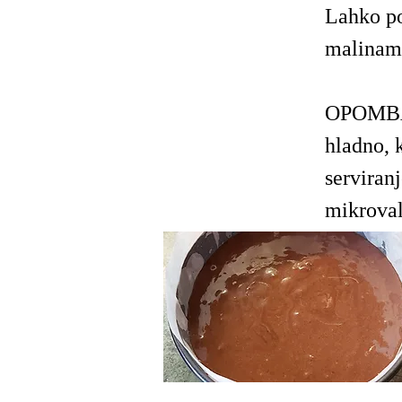
Lahko po
malinam
OPOMBA: 
hladno, 
serviran
mikroval