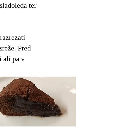
sladoleda ter
razrezati
zreže. Pred
 ali pa v