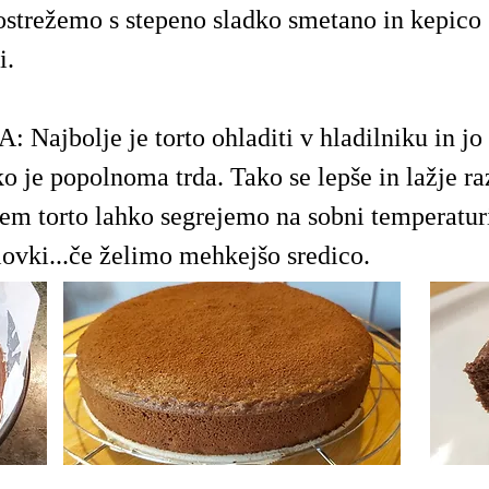
strežemo s stepeno sladko smetano in kepico 
i.
Najbolje je torto ohladiti v hladilniku in jo 
ko je popolnoma trda. Tako se lepše in lažje ra
jem torto lahko segrejemo na sobni temperaturi
ovki...če želimo mehkejšo sredico.