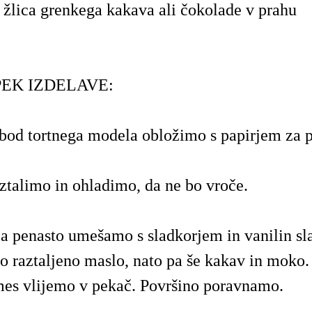
a žlica grenkega kakava ali čokolade v prahu
EK IZDELAVE:
bod tortnega modela obložimo s papirjem za 
ztalimo in ohladimo, da ne bo vroče.
ca penasto umešamo s sladkorjem in vanilin s
raztaljeno maslo, nato pa še kakav in moko.
es vlijemo v pekač. Površino poravnamo.