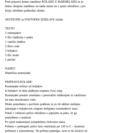
Pred pripravo kreme naredimo ROLADO Z MARMELADO in jo
dobro ohlajeno narežemo na tanke rezine ter z njimi obložimo s pvc
folijo obloženo polkrožno skledo.
SESTAVINE in POSTOPEK IZDELAVE rolade:
TESTO:
5 rumenjakov
5 žlic sladkorja v prahu
1 vanilin sladkor
3 žlice vode
5 beljakov
5 žlic moke
1 pecilni
NADEV:
Marelična marmelada
PRIPRAVA ROLADE:
Rumenjake ločimo od beljakov.
Iz beljakov in dela sladkorja stepemo čvrst sneg.
Rumenjake penasto umešamo s preostalim sladkorjem in vanilinom
ter nato domiksamo vodo.
Moko pomešamo s pecilnim praškom in jo ob rahlem mešanju
izmenjaje z beljakovim snegom dodajamo rumenjakovi masi.
Pekač v velikosti pečice obložimo s papirjem za peko, ki ga
premažemo z maslom.
Po njem enakomerno porazdelimo biskvitno maso.
Pečemo v predogreti pečici brez ventilacije pri 150 st.C – kontrola
pečenosti z zobotrebcem. Ne pečemo predolgo, sicer se bo biskvit ob