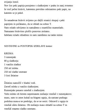
zvijanju lomil.
Nov list peki papirja posujemo s sladkorjem v prahu in nanj zvrnemo
še vroč pečen biskvit, kateremu previdno odstranimo peki papir, na
katerem se je pekel.
Še nenadevan biskvit zvijemo po daljši stranici skupaj s peki
papirjem in počakamo, da se ohladi na sobno T.
Nato rolado odvijemo in namažemo z marelično marmelado.
Namazano biskvitno ploščo ponovno zrolamo.
Izdelano rolado ohladimo in nato razrežemo na tanke rezine.
SESTAVINE in POSTOPEK IZDELAVE kreme:
KREMA:
3 rumenjaki
80 g sladkorja
1 vanilin sladkor
250 ml mleka
250 ml sladke smetane
3 listi želatine
Želatino namočiš v hladni vodi.
Zavreš mleko z vanilin sladkorjem.
Rumenjake penasto umešaš s sladkorjem.
Vrelo mleko ob hitrem neprestanem mešanju vmešaš v rumenjakovo
maso, nato to zmes kuhaš na blagem ognju, da nastane pudingu
podobna masa-a ne predolgo, da se ne sesiri. Odstaviš z ognja in
vmešaš ožeto želatino. Ob mešanju maso ohladiš na sobno T in
vmešaš stepeno sladko smetano.