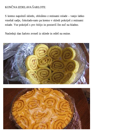
KONČNA IZDELAVA ŠARLOTE:
S kremo napolniš skledo, obloženo z rezinami rolade – vanjo lahko
vmešaš sadje, čokolado-nato pa kremo v skledi pokriješ z rezinami
rolade. Vse pokriješ s pvc folijo in postaviš čez noč na hladno.
Naslednji dan šarloto zvrneš iz sklede in režeš na rezine.