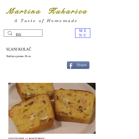
Martina Kuharica
A Taste of Homemade
ME
NU
SLANI KOLAČ
Potičnica premer 28 cm
Share
SESTAVINE in POSTOPEK: