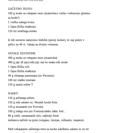
ZAČETNO TESTO:
160 g moke za vzhajano testo (manitoba-z veliko vsebnostjo glutena-
za krofe?)
1 vrečka suhega kvasa
1 čajna žlička sladkorja
120 ml mlačnega mleka
Iz teh sestavin zamesimo hlebček (precej moker), ki naj pokrit v
pečici na 40 st. vzhaja na dvojni volumen.
OSTALE SESTAVINE:
400 g moke za vzhajano testo (manitoba)
400 g jajc (8 jajc)-teža jajc naj bo enaka teži moke
1 čajna žlička soli
1 čajna žlička sladkorja
40 g ribanega parmezana (sir Pecorino)
100 ml sladke smetane
150 g masla sobne T
NADEV:
150 g pečenega pršuta
150 g trde salame oz. Mozaik kocke Kras
150 g mozzarele (sir Provola)
100 g trdega sira (sir Fontina)-lahko lahki Jošt…
80 g celih, nenarezanih oliv, najbolje črnih
mešanica začimb za pizzo (origano, timijan, rožmarin, majaron)
Med vzhajanjem začetnega testa na kocke narežemo salame in sir ter