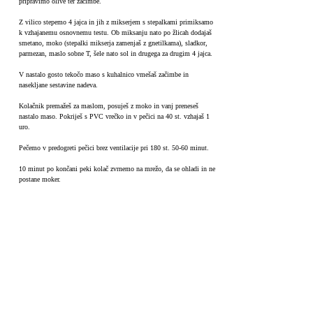
pripravimo olive ter začimbe.
Z vilico stepemo 4 jajca in jih z mikserjem s stepalkami primiksamo
k vzhajanemu osnovnemu testu. Ob miksanju nato po žlicah dodajaš
smetano, moko (stepalki mikserja zamenjaš z gnetilkama), sladkor,
parmezan, maslo sobne T, šele nato sol in drugega za drugim 4 jajca.
V nastalo gosto tekočo maso s kuhalnico vmešaš začimbe in
nasekljane sestavine nadeva.
Kolačnik premažeš za maslom, posuješ z moko in vanj preneseš
nastalo maso. Pokriješ s PVC vrečko in v pečici na 40 st. vzhajaš 1
uro.
Pečemo v predogreti pečici brez ventilacije pri 180 st. 50-60 minut.
10 minut po končani peki kolač zvrnemo na mrežo, da se ohladi in ne
postane moker.