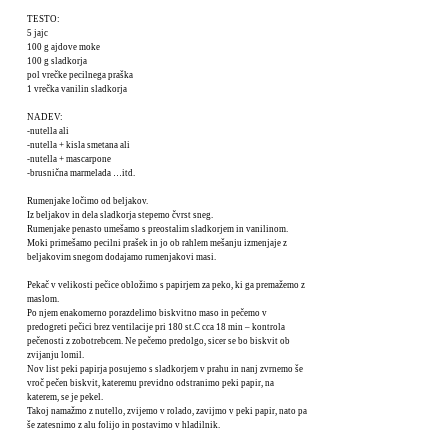
TESTO:
5 jajc
100 g ajdove moke
100 g sladkorja
pol vrečke pecilnega praška
1 vrečka vanilin sladkorja
NADEV:
-nutella ali
-nutella + kisla smetana ali
-nutella + mascarpone
-brusnična marmelada …itd.
Rumenjake ločimo od beljakov.
Iz beljakov in dela sladkorja stepemo čvrst sneg.
Rumenjake penasto umešamo s preostalim sladkorjem in vanilinom.
Moki primešamo pecilni prašek in jo ob rahlem mešanju izmenjaje z
beljakovim snegom dodajamo rumenjakovi masi.
Pekač v velikosti pečice obložimo s papirjem za peko, ki ga premažemo z
maslom.
Po njem enakomerno porazdelimo biskvitno maso in pečemo v
predogreti pečici brez ventilacije pri 180 st.C cca 18 min – kontrola
pečenosti z zobotrebcem. Ne pečemo predolgo, sicer se bo biskvit ob
zvijanju lomil.
Nov list peki papirja posujemo s sladkorjem v prahu in nanj zvrnemo še
vroč pečen biskvit, kateremu previdno odstranimo peki papir, na
katerem, se je pekel.
Takoj namažmo z nutello, zvijemo v rolado, zavijmo v peki papir, nato pa
še zatesnimo z alu folijo in postavimo v hladilnik.