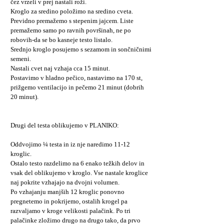
čez vrzeli v prej nastali roži.
Kroglo za sredino položimo na sredino cveta.
Previdno premažemo s stepenim jajcem. Liste
premažemo samo po ravnih površinah, ne po
robovih-da se bo kasneje testo listalo.
Srednjo kroglo posujemo s sezamom in sončničnimi
semeni.
Nastali cvet naj vzhaja cca 15 minut.
Postavimo v hladno pečico, nastavimo na 170 st,
prižgemo ventilacijo in pečemo 21 minut (dobrih
20 minut).
Drugi del testa oblikujemo v PLANIKO:
Oddvojimo ¼ testa in iz nje naredimo 11-12
kroglic.
Ostalo testo razdelimo na 6 enako težkih delov in
vsak del oblikujemo v kroglo. Vse nastale kroglice
naj pokrite vzhajajo na dvojni volumen.
Po vzhajanju manjših 12 kroglic ponovno
pregnetemo in pokrijemo, ostalih krogel pa
razvaljamo v kroge velikosti palačink. Po tri
palačinke zložimo drugo na drugo tako, da prvo