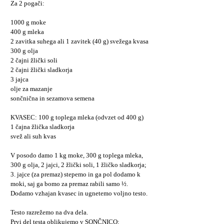
Za 2 pogači:
1000 g moke
400 g mleka
2 zavitka suhega ali 1 zavitek (40 g) svežega kvasa
300 g olja
2 čajni žlički soli
2 čajni žlički sladkorja
3 jajca
olje za mazanje
sončnična in sezamova semena
KVASEC: 100 g toplega mleka (odvzet od 400 g)
1 čajna žlička sladkorja
svež ali suh kvas
V posodo damo 1 kg moke, 300 g toplega mleka,
300 g olja, 2 jajci, 2 žlički soli, 1 žličko sladkorja;
3. jajce (za premaz) stepemo in ga pol dodamo k
moki, saj ga bomo za premaz rabili samo ½.
Dodamo vzhajan kvasec in ugnetemo voljno testo.
Testo razrežemo na dva dela.
Prvi del testa oblikujemo v SONČNICO: