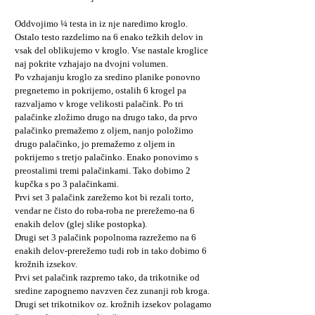
Oddvojimo ¼ testa in iz nje naredimo kroglo.
Ostalo testo razdelimo na 6 enako težkih delov in
vsak del oblikujemo v kroglo. Vse nastale kroglice
naj pokrite vzhajajo na dvojni volumen.
Po vzhajanju kroglo za sredino planike ponovno
pregnetemo in pokrijemo, ostalih 6 krogel pa
razvaljamo v kroge velikosti palačink. Po tri
palačinke zložimo drugo na drugo tako, da prvo
palačinko premažemo z oljem, nanjo položimo
drugo palačinko, jo premažemo z oljem in
pokrijemo s tretjo palačinko. Enako ponovimo s
preostalimi tremi palačinkami. Tako dobimo 2
kupčka s po 3 palačinkami.
Prvi set 3 palačink zarežemo kot bi rezali torto,
vendar ne čisto do roba-roba ne prerežemo-na 6
enakih delov (glej slike postopka).
Drugi set 3 palačink popolnoma razrežemo na 6
enakih delov-prerežemo tudi rob in tako dobimo 6
krožnih izsekov.
Prvi set palačink razpremo tako, da trikotnike od
sredine zapognemo navzven čez zunanji rob kroga.
Drugi set trikotnikov oz. krožnih izsekov polagamo