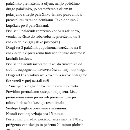
palačinko premažemo z oljem, nanjo položimo
drugo palačinko, jo premažemo z oljem in
pokrijemo s tretjo palačinko. Enako ponovimo s
preostalimi tremi palačinkami. Tako dobimo 2
kupčka s po 3 palačinkami.
Prvi set 3 palačink zarežemo kot bi rezali torto,
vendar ne čisto do roba-roba ne prerežemo-na 8
enakih delov (glej slike postopka).
Drugi set 3 palačink popolnoma razrežemo na 8
enakih delov-prerežemo tudi rob in tako dobimo 8
krožnih izsekov.
Prvi set palačink razpremo tako, da trikotnike od
sredine zapognemo navzven čez zunanji rob kroga.
Drugi set trikotnikov oz. krožnih izsekov polagamo
čez vrzeli v prej nastali roži.
12 manjših kroglic položimo na sredino cveta.
Previdno premažemo s stepenim jajcem. Liste
premažemo samo po ravnih površinah, ne po
robovih-da se bo kasneje testo listalo.
Srednje kroglice posujemo s sezamom.
Nastali cvet naj vzhaja cca 15 minut.
Postavimo v hladno pečico, nastavimo na 170 st,
prižgemo ventilacijo in pečemo 21 minut (dobrih