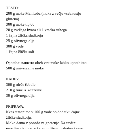
TESTO:
200 g moke Manitoba (moka z večjo vsebnostjo
glutena)
300 g moke tip 00
20 g svežega kvasa ali 1 vrečka suhega
1 čajna žlička sladkorja
25 g olivnega olja
300 g vode
1 čajna žlička soli
Opomba: namesto obeh vrst moke lahko uporabimo
500 g univerzalne moke
NADEV:
300 g rdeče čebule
210 g tune iz konzerve
30 g olivnega olja
PRIPRAVA:
Kvas raztopimo v 100 g vode ob dodatku čajne
žličke sladkorja.
Moko damo v posodo za gnetenje. Na sredini
naredimo jamico, v katero vlijemo vzhajan kvasec.