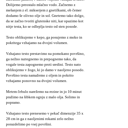
Dolijemo preostalo mlačno vodo. Začnemo z
mešanjem z el. mikserjem z gnetilkami, ob čemer
dodamo še olivno olje in sol. Gnetemo tako dolgo,
da se začno tvoriti glutenske niti, kar opazimo kot
nitje testa, ko se odleplja testo od sten posode.
Testo oblikujemo v kepo, ga posujemo z moko in
pokritega vzhajamo na dvojni volumen.
Vzhajano testo prestavimo na pomokano površino,
ga nežno raztegnemo in prepognemo tako, da
vogale testa zapognemo proti sredini. Testo nato
oblikujemo v žogo, ki jo damo v naoljeno posodo.
Površino testa namažemo z oljem in pokrito
vzhajamo ponovno na dvojni volumen.
Metem čebulo narežemo na rezine in jo 10 minut
pražimo na šibkem ognju z malo olja. Solimo in
popramo.
Vzhajano testo prenesemo v pekač dimenzije 35 x
28 cm in ga z naoljenimi rokami zelo nežno
porazdelimo po vsej površini.