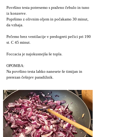
Površino testa potresemo s praženo čebulo in tuno
iz konzerve.
Popršimo z olivnim oljem in počakamo 30 minut,
da vzhaja.
Pečemo brez ventilacije v predogreti pečici pri 190
st. C 45 minut.
Foccacia je najokusnejša še topla.
OPOMBA:
Na površino testa lahko nanesete še timijan in
prerezan češnjev paradižnik.