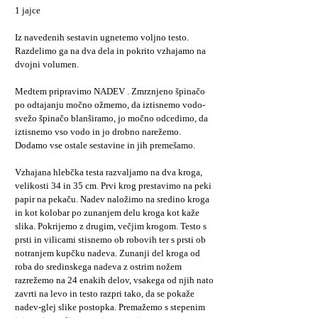
1 jajce
Iz navedenih sestavin ugnetemo voljno testo.
Razdelimo ga na dva dela in pokrito vzhajamo na
dvojni volumen.
Medtem pripravimo NADEV . Zmrznjeno špinačo
po odtajanju močno ožmemo, da iztisnemo vodo-
svežo špinačo blanširamo, jo močno odcedimo, da
iztisnemo vso vodo in jo drobno narežemo.
Dodamo vse ostale sestavine in jih premešamo.
Vzhajana hlebčka testa razvaljamo na dva kroga,
velikosti 34 in 35 cm. Prvi krog prestavimo na peki
papir na pekaču. Nadev naložimo na sredino kroga
in kot kolobar po zunanjem delu kroga kot kaže
slika. Pokrijemo z drugim, večjim krogom. Testo s
prsti in vilicami stisnemo ob robovih ter s prsti ob
notranjem kupčku nadeva. Zunanji del kroga od
roba do sredinskega nadeva z ostrim nožem
razrežemo na 24 enakih delov, vsakega od njih nato
zavrti na levo in testo razpri tako, da se pokaže
nadev-glej slike postopka. Premažemo s stepenim