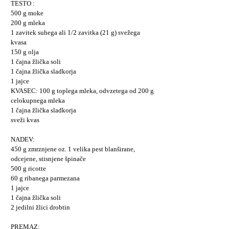
TESTO :
500 g moke
200 g mleka
1 zavitek suhega ali 1/2 zavitka (21 g) svežega
kvasa
150 g olja
1 čajna žlička soli
1 čajna žlička sladkorja
1 jajce
KVASEC: 100 g toplega mleka, odvzetega od 200 g
celokupnega mleka
1 čajna žlička sladkorja
sveži kvas
NADEV:
450 g zmrznjene oz. 1 velika pest blanširane,
odcejene, stisnjene špinače
500 g ricotte
60 g ribanega parmezana
1 jajce
1 čajna žlička soli
2 jedilni žlici drobtin
PREMAZ: