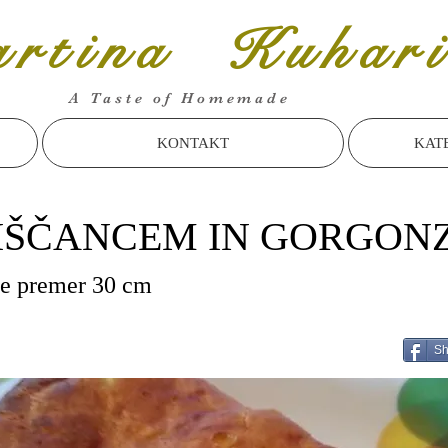
rtina Kuhari
A Taste of Homemade
KONTAKT
KAT
 PIŠČANCEM IN GORGON
te premer 30 cm
Sh