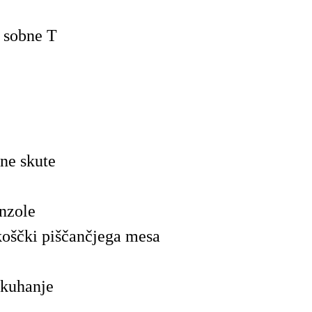
 sobne T
ane skute
nzole
koščki piščančjega mesa
 kuhanje