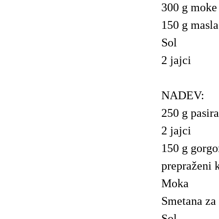
300 g moke
150 g masla
Sol
2 jajci
NADEV:
250 g pasir
2 jajci
150 g gorgo
prepraženi 
Moka
Smetana za
Sol