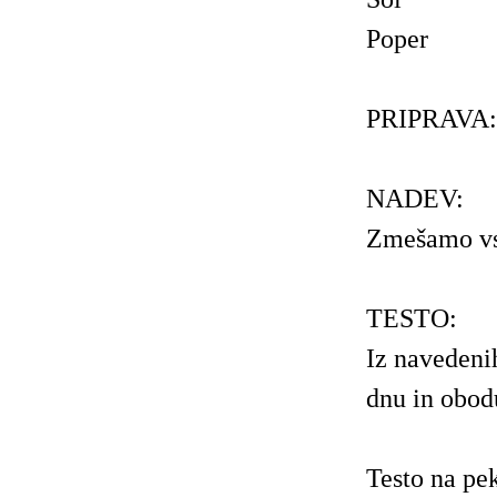
Poper
PRIPRAVA:
NADEV:
Zmešamo vse
TESTO:
Iz navedeni
dnu in obod
Testo na pe