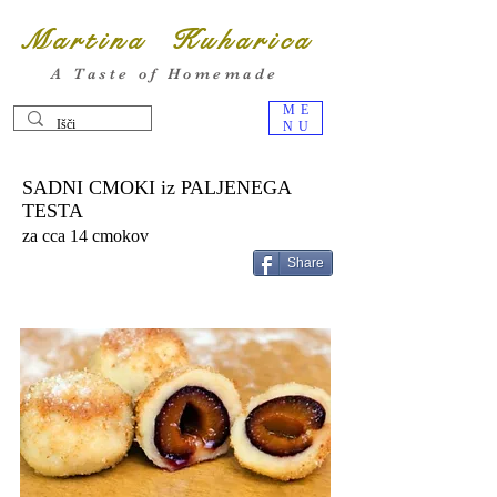
Martina Kuharica
A Taste of Homemade
ME
NU
SADNI CMOKI iz PALJENEGA
TESTA
za cca 14 cmokov
Share