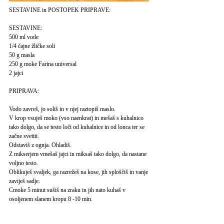
SESTAVINE in POSTOPEK PRIPRAVE:
SESTAVINE:
500 ml vode
1/4 čajne žličke soli
50 g masla
250 g moke Farina universal
2 jajci
PRIPRAVA:
Vodo zavreš, jo soliš in v njej raztopiš maslo.
V krop vsuješ moko (vso naenkrat) in mešaš s kuhalnico
tako dolgo, da se testo loči od kuhalnice in od lonca ter se
začne svetiti.
Odstaviš z ognja. Ohladiš.
Z mikserjem vmešaš jajci in miksaš tako dolgo, da nastane
voljno testo.
Oblikuješ svaljek, ga razrežeš na kose, jih sploščiš in vanje
zaviješ sadje.
Cmoke 5 minut sušiš na zraku in jih nato kuhaš v
osoljenem slanem kropu 8 -10 min.