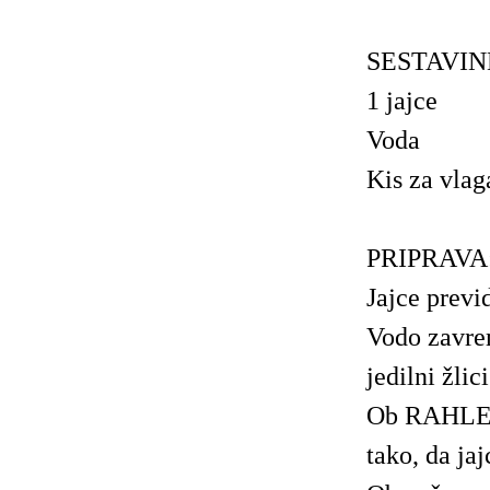
SESTAVIN
1 jajce
Voda
Kis za vlag
PRIPRAVA
Jajce previ
Vodo zavrem
jedilni žlic
Ob RAHLEM
tako, da ja