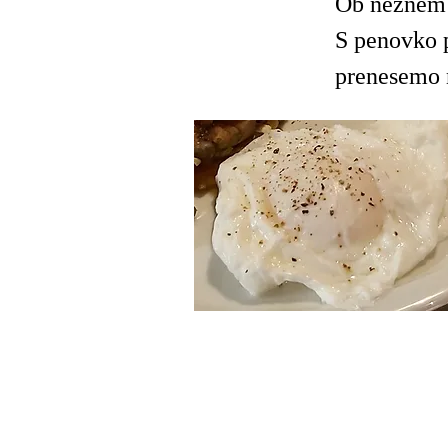
Ob nežnem
S penovko p
prenesemo 