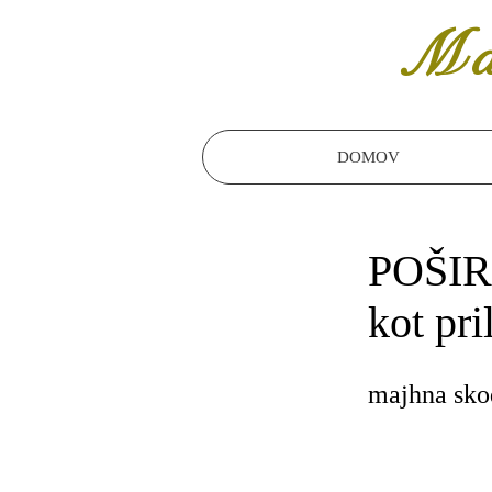
Ma
DOMOV
POŠI
kot pri
majhna sko