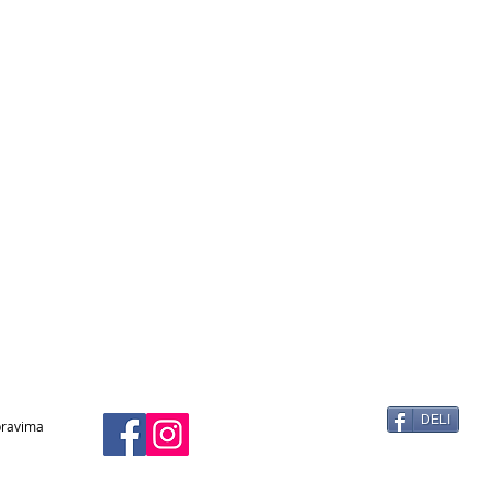
DELI
 pravima