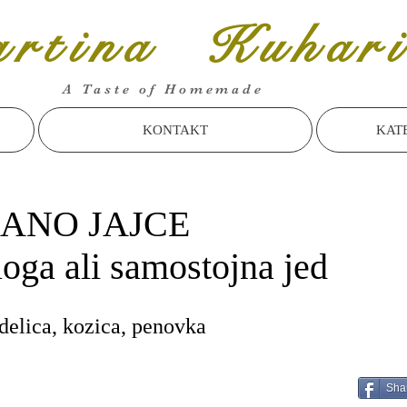
rtina Kuhari
A Taste of Homemade
KONTAKT
KAT
RANO JAJCE
loga ali samostojna jed
delica, kozica, penovka
Sha