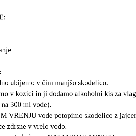
E:
anje
:
dno ubijemo v čim manjšo skodelico.
o v kozici in ji dodamo alkoholni kis za vlag
i na 300 ml vode).
 VRENJU vode potopimo skodelico z jajce
jce zdrsne v vrelo vodo.