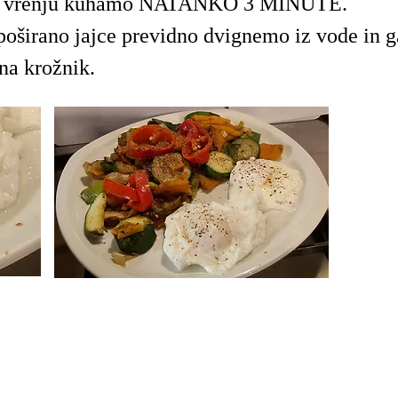
 vrenju kuhamo NATANKO 3 MINUTE.
oširano jajce previdno dvignemo iz vode in g
na krožnik.