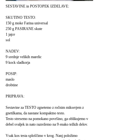
SESTAVINE in POSTOPEK IZDELAVE:
SKUTINO TESTO:
150 g moke Farina universal
250 g PASIRANE skute
1 jajce
sol
NADEV:
9 srednje velikih marelic
9 kock sladkorja
POSIP:
maslo
drobtine
PRIPRAVA:
Sestavine za TESTO zgnetemo z ročnim mikserjem z
gnetilkama, da nastane kompaktno testo.
Testo stresemo na pomokano površino, ga oblikujemo v
debel svaljek in nato razrežemo na 9 enako težkih delov.
Vsak kos testa sploščimo v krog. Nanj položimo