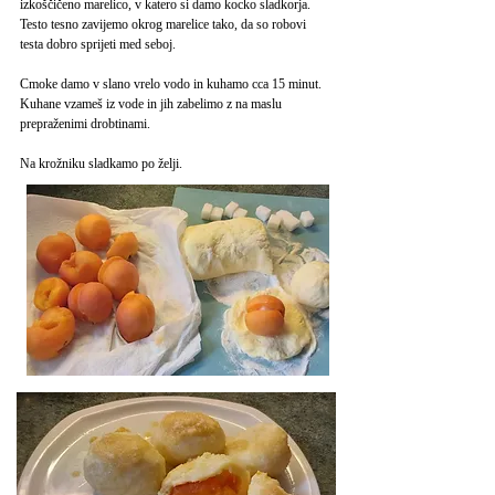
izkoščičeno marelico, v katero si damo kocko sladkorja.
Testo tesno zavijemo okrog marelice tako, da so robovi
testa dobro sprijeti med seboj.
Cmoke damo v slano vrelo vodo in kuhamo cca 15 minut.
Kuhane vzameš iz vode in jih zabelimo z na maslu
prepraženimi drobtinami.
Na krožniku sladkamo po želji.