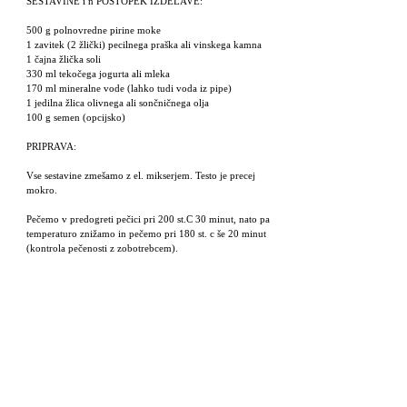
SESTAVINE i n POSTOPEK IZDELAVE:
500 g polnovredne pirine moke
1 zavitek (2 žlički) pecilnega praška ali vinskega kamna
1 čajna žlička soli
330 ml tekočega jogurta ali mleka
170 ml mineralne vode (lahko tudi voda iz pipe)
1 jedilna žlica olivnega ali sončničnega olja
100 g semen (opcijsko)
PRIPRAVA:
Vse sestavine zmešamo z el. mikserjem. Testo je precej
mokro.
Pečemo v predogreti pečici pri 200 st.C 30 minut, nato pa
temperaturo znižamo in pečemo pri 180 st. c še 20 minut
(kontrola pečenosti z zobotrebcem).