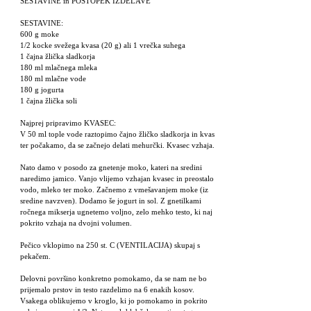
SESTAVINE in POSTOPEK IZDELAVE
SESTAVINE:
600 g moke
1/2 kocke svežega kvasa (20 g) ali 1 vrečka suhega
1 čajna žlička sladkorja
180 ml mlačnega mleka
180 ml mlačne vode
180 g jogurta
1 čajna žlička soli
Najprej pripravimo KVASEC:
V 50 ml tople vode raztopimo čajno žličko sladkorja in kvas
ter počakamo, da se začnejo delati mehurčki. Kvasec vzhaja.
Nato damo v posodo za gnetenje moko, kateri na sredini
naredimo jamico. Vanjo vlijemo vzhajan kvasec in preostalo
vodo, mleko ter moko. Začnemo z vmešavanjem moke (iz
sredine navzven). Dodamo še jogurt in sol. Z gnetilkami
ročnega mikserja ugnetemo voljno, zelo mehko testo, ki naj
pokrito vzhaja na dvojni volumen.
Pečico vklopimo na 250 st. C (VENTILACIJA) skupaj s
pekačem.
Delovni površino konkretno pomokamo, da se nam ne bo
prijemalo prstov in testo razdelimo na 6 enakih kosov.
Vsakega oblikujemo v kroglo, ki jo pomokamo in pokrito