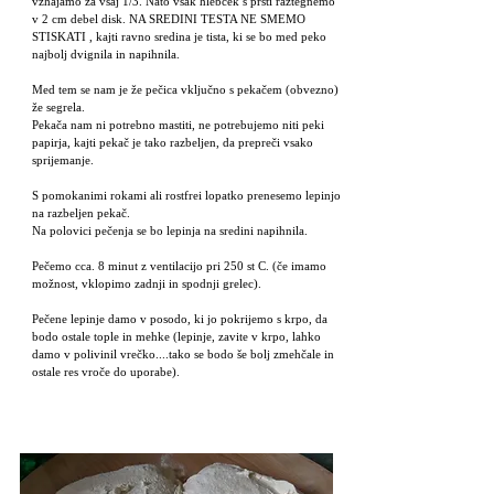
vzhajamo za vsaj 1/3. Nato vsak hlebček s prsti raztegnemo
v 2 cm debel disk. NA SREDINI TESTA NE SMEMO
STISKATI , kajti ravno sredina je tista, ki se bo med peko
najbolj dvignila in napihnila.
Med tem se nam je že pečica vključno s pekačem (obvezno)
že segrela.
Pekača nam ni potrebno mastiti, ne potrebujemo niti peki
papirja, kajti pekač je tako razbeljen, da prepreči vsako
sprijemanje.
S pomokanimi rokami ali rostfrei lopatko prenesemo lepinjo
na razbeljen pekač.
Na polovici pečenja se bo lepinja na sredini napihnila.
Pečemo cca. 8 minut z ventilacijo pri 250 st C. (če imamo
možnost, vklopimo zadnji in spodnji grelec).
Pečene lepinje damo v posodo, ki jo pokrijemo s krpo, da
bodo ostale tople in mehke (lepinje, zavite v krpo, lahko
damo v polivinil vrečko....tako se bodo še bolj zmehčale in
ostale res vroče do uporabe).