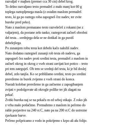
razvaljaš v majhen (premer cca 30 cm) debel krog.
To delno razvaljano testo premažeš z malo manj kot 60 g
toplega raztopljenega masla (z ostalim maslom premažeš
testo, ki ga po raztegu roba zapogneš čez nadev, ter zvite
bureke pred peko).
Nato z maslom premazano testo razvelečeš z rokami (ne z
valjarjem), da postane zelo tanko; raztegovati začneš obrobni
del testa....srednjega dela se ne dotikaš in ga pustiš
debelejšega.
Po zunanjem robu testa kot debelo kačo naložiš nadev.
Nato dodatno raztegneš zunanji rob testa ob nadevu, ga
zapogneš čez nadev proti sredini testa, premažeš z maslom in
začneš okrog in okrog z vseh strani zavijati kot potico – testo
pri tem zateguješ. Ob tem se srednji del testa, ki je bil doslej
debel, zelo tanjša. Ko se približamo sredini, testo po sredini
prerežemo in burek zvijemo z vseh strani do konca.
Nastali kolobar prerežemo in ga začnemo z zapogibanjem
zvijati v podolgovate ali okrogle polžke ter jih zlagati na
pekač.
Zvitki bureka naj se na pekaču m ed seboj stikajo. Z roko jih
z vrha malo potlačimo. Premažemo z maslom in pečemo do
rahle porjavitve na 240 st.C, nato pa na 200 st.C do ustrezne
rjavkaste barve.
Pečeno pošpricamo z vodo in pokrijemo s krpo ali alu folijo.