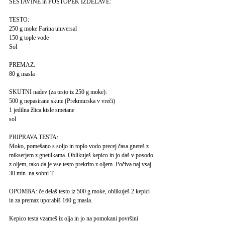
SESTAVINE in POSTOPEK IZDELAVE:
TESTO:
250 g moke Farina universal
150 g tople vode
Sol
PREMAZ:
80 g masla
SKUTNI nadev (za testo iz 250 g moke):
500 g nepasirane skute (Prekmurska v vreči)
1 jedilna žlica kisle smetane
sol
PRIPRAVA TESTA:
Moko, pomešano s soljo in toplo vodo precej časa gneteš z
mikserjem z gnetilkama. Oblikuješ kepico in jo daš v posodo
z oljem, tako da je vse testo prekrito z oljem. Počiva naj vsaj
30 min. na sobni T.
OPOMBA: če delaš testo iz 500 g moke, oblikuješ 2 kepici
in za premaz uporabiš 160 g masla.
Kepico testa vzameš iz olja in jo na pomokani površini