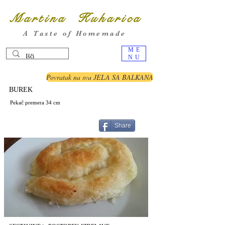
Martina Kuharica
A Taste of Homemade
ME
NU
Povratak na sva JELA SA BALKANA
BUREK
Pekač premera 34 cm
Share