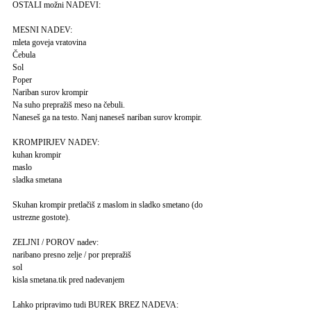
OSTALI možni NADEVI:
MESNI NADEV:
mleta goveja vratovina
Čebula
Sol
Poper
Nariban surov krompir
Na suho prepražiš meso na čebuli.
Naneseš ga na testo. Nanj naneseš nariban surov krompir.
KROMPIRJEV NADEV:
kuhan krompir
maslo
sladka smetana
Skuhan krompir pretlačiš z maslom in sladko smetano (do
ustrezne gostote).
ZELJNI / POROV nadev:
naribano presno zelje / por prepražiš
sol
kisla smetana.tik pred nadevanjem
Lahko pripravimo tudi BUREK BREZ NADEVA: