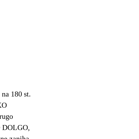
na 180 st.
AKO
rugo
KO DOLGO,
ne zaniha