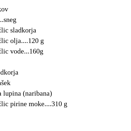
kov
..sneg
žlic sladkorja
lic olja....120 g
žlic vode...160g
adkorja
ašek
a lupina (naribana)
žlic pirine moke....310 g