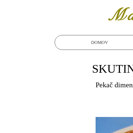
Ma
DOMOV
SKUTI
Pekač dimenz