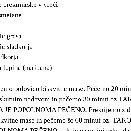
e prekmurske v vreči
 smetane
lic gresa
lic sladkorja
adkorja
a lupina (naribana)
jemo polovico biskvitne mase. Pečemo 20 min 
s skutnim nadevom in pečemo 30 minut oz.T
 JE POPOLNOMA PEČENO. Prekrijemo z d
iskvitne mase in pečemo še 60 minut oz. TA
LNOMA PEČENO. ..da je v sredini trdo...da 