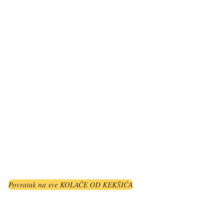
Povratak na sve KOLAČE OD KEKŠIĆA