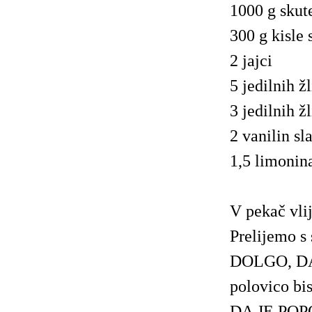
1000 g skut
300 g kisle
2 jajci
5 jedilnih ž
3 jedilnih ž
2 vanilin sl
1,5 limonin
V pekač vli
Prelijemo 
DOLGO, DA
polovico b
DA JE POPO