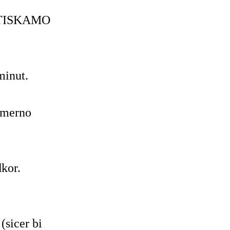
 POTISKAMO
minut.
omerno
kor.
sicer bi