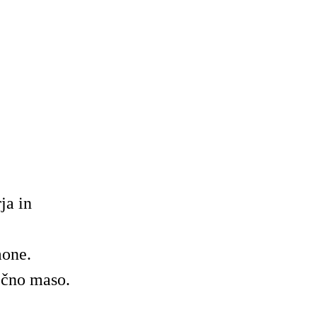
ja in
mone.
jčno maso.