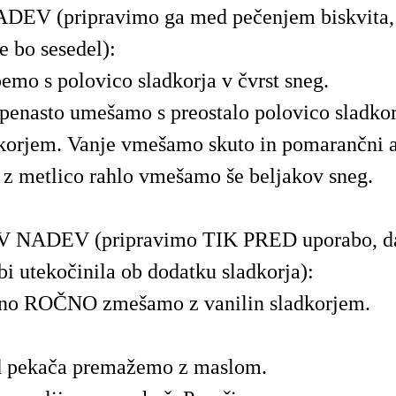
EV (pripravimo ga med pečenjem biskvita, 
e bo sesedel):
emo s polovico sladkorja v čvrst sneg.
enasto umešamo s preostalo polovico sladkor
dkorjem. Vanje vmešamo skuto in pomarančni a
a z metlico rahlo vmešamo še beljakov sneg.
NADEV (pripravimo TIK PRED uporabo, da
bi utekočinila ob dodatku sladkorja):
ano ROČNO zmešamo z vanilin sladkorjem.
d pekača premažemo z maslom.