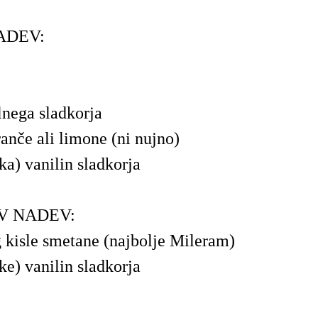
ADEV:
lnega sladkorja
anče ali limone (ni nujno)
ka) vanilin sladkorja
V NADEV:
g kisle smetane (najbolje Mileram)
ke) vanilin sladkorja