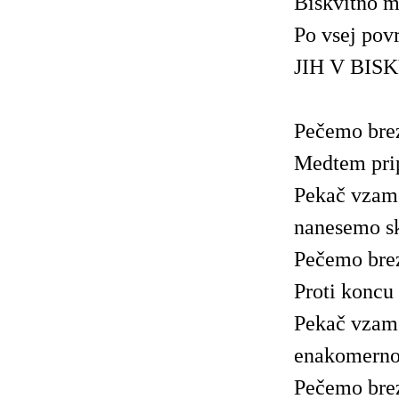
Biskvitno m
Po vsej pov
JIH V BIS
Pečemo brez
Medtem prip
Pekač vzame
nanesemo s
Pečemo brez
Proti koncu
Pekač vzame
enakomerno
Pečemo brez