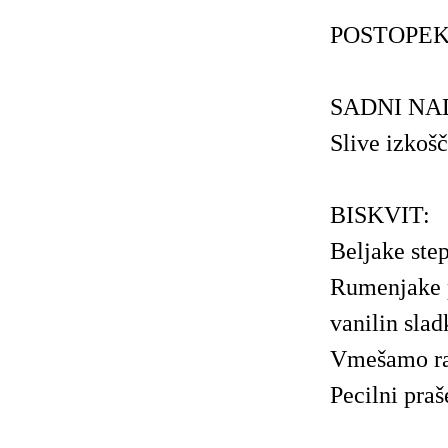
POSTOPEK
SADNI NA
Slive izkoš
BISKVIT:
Beljake step
Rumenjake p
vanilin slad
Vmešamo raz
Pecilni pra