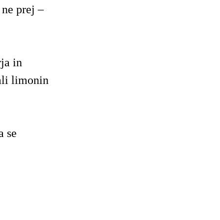
ne prej –
ja in
li limonin
 se