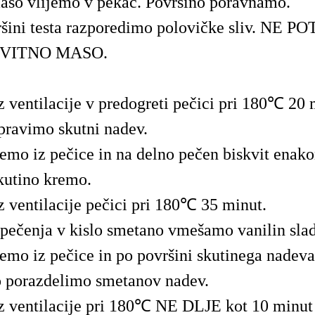
aso vlijemo v pekač. Površino poravnamo.
ršini testa razporedimo polovičke sliv. NE
KVITNO MASO.
 ventilacije v predogreti pečici pri 180℃ 20 
ravimo skutni nadev.
mo iz pečice in na delno pečen biskvit enak
kutino kremo.
 ventilacije pečici pri 180℃ 35 minut.
 pečenja v kislo smetano vmešamo vanilin slad
mo iz pečice in po površini skutinega nadeva
 porazdelimo smetanov nadev.
 ventilacije pri 180℃ NE DLJE kot 10 minut (