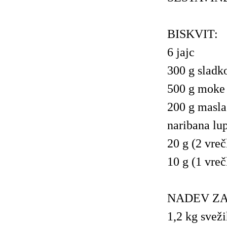
BISKVIT:
6 jajc
300 g sladk
500 g moke 
200 g masla 
naribana lu
20 g (2 vreč
10 g (1 vre
NADEV ZA
1,2 kg sveži