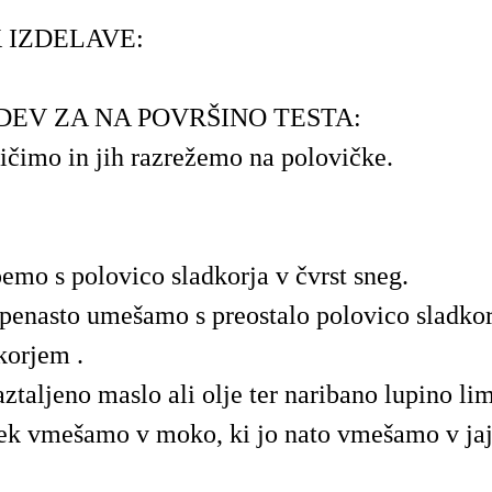
 IZDELAVE:
DEV ZA NA POVRŠINO TESTA:
čičimo in jih razrežemo na polovičke.
emo s polovico sladkorja v čvrst sneg.
enasto umešamo s preostalo polovico sladkor
korjem .
taljeno maslo ali olje ter naribano lupino li
šek vmešamo v moko, ki jo nato vmešamo v ja