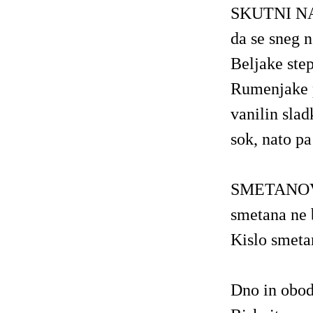
SKUTNI NAD
da se sneg n
Beljake step
Rumenjake p
vanilin sla
sok, nato p
SMETANOV 
smetana ne 
Kislo smet
Dno in obo