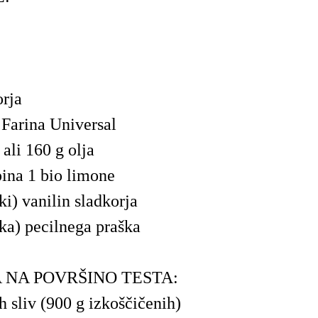
orja
Farina Universal
ali 160 g olja
pina 1 bio limone
ki) vanilin sladkorja
čka) pecilnega praška
 NA POVRŠINO TESTA:
h sliv (900 g izkoščičenih)