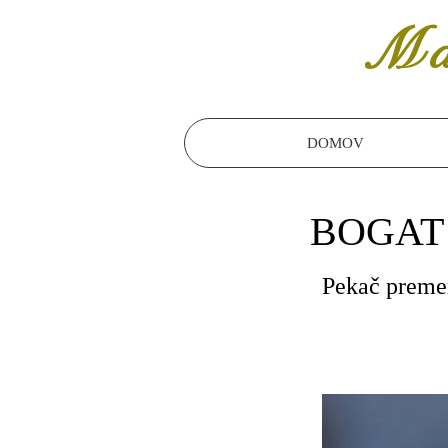
Ma
DOMOV
BOGAT
Pekač premer