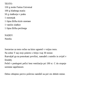
TESTO:
150 g moke Farina Universal
100 g hladnega masla
50 g sladkorja v prahu
1 rumenjak
1 čajna žlička kisle smetane
1 vanilin sladkor
1 čajna žlička pecilnega
NADEV:
Nutella
Sestavine za testo ročno na hitro ugneteš v voljno testo.
Na sobni T naj stoji pokrito s folijo vsaj 30 minut.
Razvaljaš ga na pomokani površini, namažeš z nutello in zviješ v
štrudelj.
Pečeš v predogreti pečici brez ventilacije pri 190 st. C do stopnje
ustrezne zapečenosti.
Delno ohlajeno pecivo poševno razrežeš na pol cm debele rezine.