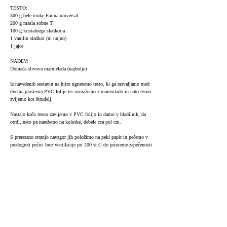
TESTO:
300 g bele moke Farina universal
200 g masla sobne T
100 g kristalnega sladkorja
1 vanilin sladkor (ni nujno)
1 jajce
NADEV:
Domača slivova marmelada (najbolje)
Iz navedenih sestavin na hitro ugnetemo testo, ki ga razvaljamo med
dvema plastema PVC folije ter namažemo z maremlado in nato tesno
zvijemo kot štrudelj.
Nastalo kačo tesno zavijemo v PVC folijo in damo v hladilnik, da
otrdi, nato pa narežemo na kolutke, debele cca pol cm.
S prerezano stranjo navzgor jih položimo na peki papir in pečemo v
predogreti pečici brez ventilacije pri 200 st.C do primerne zapečenosti