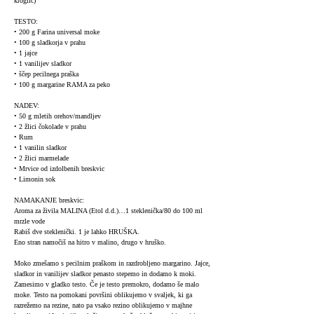
kroglic)
TESTO:
• 200 g Farina universal moke
• 100 g sladkorja v prahu
• 1 jajce
• 1 vanilijev sladkor
• ščep pecilnega praška
• 100 g margarine RAMA za peko
NADEV:
• 50 g mletih orehov/mandljev
• 2 žlici čokolade v prahu
• Rum
• 1 vanilin sladkor
• 2 žlici marmelade
• Mrvice od izdolbenih breskvic
• Limonin sok
NAMAKANJE breskvic:
Aroma za živila MALINA (Etol d.d.)…1 steklenička/80 do 100 ml
mrzle vode
Rabiš dve steklenički. 1 je lahko HRUŠKA.
Eno stran namočiš na hitro v malino, drugo v hruško.
Moko zmešamo s pecilnim praškom in razdrobljeno margarino. Jajce,
sladkor in vanilijev sladkor penasto stepemo in dodamo k moki.
Zamesimo v gladko testo. Če je testo premokro, dodamo še malo
moke. Testo na pomokani površini oblikujemo v svaljek, ki ga
razrežemo na rezine, nato pa vsako rezino oblikujemo v majhne