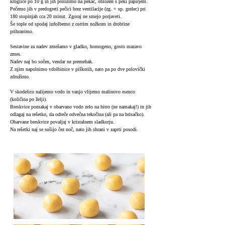
kroglice po 10 g in jih položimo na pekač, obložen s peki papirjem.
Pečemo jih v predogreti pečici brez ventilacije (zg. + sp. grelec) pri
180 stopinjah cca 20 minut. Zgoraj ne smejo porjaveti.
Še tople od spodaj izdolbemo z ostrim nožkom in drobtine
prihranimo.
Sestavine za nadev zmešamo v gladko, homogeno, gosto mazavo
zmes.
Nadev naj bo sočen, vendar ne premehak.
Z njim napolnimo vdolbinice v piškotih, nato pa po dve polovički
združimo.
V skodelico nalijemo vodo in vanjo vlijemo malinovo esenco
(količina po želji).
Breskvice pomakaj v obarvano vodo zelo na hitro (ne namakaj!) in jih
odlagaj na rešetko, da odteče odvečna tekočina (ali pa na brisačko).
Obarvane breskvice povaljaj v kristalnem sladkorju.
Na rešetki naj se sušijo čez noč, nato jih shrani v zaprti posodi.