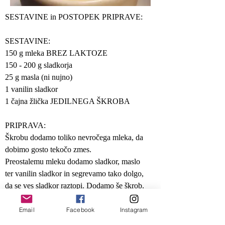
SESTAVINE in POSTOPEK PRIPRAVE:
SESTAVINE:
150 g mleka BREZ LAKTOZE
150 - 200 g sladkorja
25 g masla (ni nujno)
1 vanilin sladkor
1 čajna žlička JEDILNEGA ŠKROBA
PRIPRAVA:
Škrobu dodamo toliko nevročega mleka, da
dobimo gosto tekočo zmes.
Preostalemu mleku dodamo sladkor, maslo
ter vanilin sladkor in segrevamo tako dolgo,
da se ves sladkor raztopi. Dodamo še škrob.
Ko zavre, kuhamo ob nenehnem mešanj še
cca 5 minut.
Email
Facebook
Instagram
Kondenzirano mleko hranimo v hladilniku.