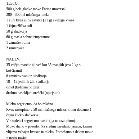
TESTO:
500 g bele gladke moke Farina universal
280 - 300 ml mlačnega mleka
1 suhi kvas ali ½ zavitka (21 g) svežega kvasa
1 čajna žlička soli
50 g sladkorja
60 g masla sobne temperature
1 zamašek ruma
2 rumenjaka
NADEV:
35 večjih marelic ali več kot 35 manjših (cca 2 kg s
koščicami)
8 zavitkov vanilin sladkorja
10 – 12 jedilnih žlic sladkorja
cimet (količina po želji)
drobno nasekljani oreščki (opicjsko)
Mleko segrejemo, da bo mlačno.
Kvas raztopimo v 50 ml mlačnega mleka, ki mu dodamo 1
čajno žličko sladkorja.
V skodelici segrejemo maslo (ga ne raztopimo).
Moko damo v posodo. Na sredini naredimo jamico, kamor
vlijemo vzhajan kvasec in mleko. Pomešamo z delom moke
v gosto pasto.