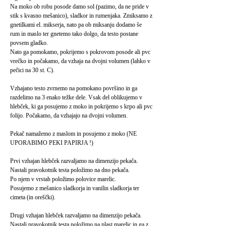
Na moko ob robu posode damo sol (pazimo, da ne pride v
stik s kvasno mešanico), sladkor in rumenjaka. Zmiksamo z
gnetilkami el. mikserja, nato pa ob miksanju dodamo še
rum in maslo ter gnetemo tako dolgo, da testo postane
povsem gladko.
Nato ga pomokamo, pokrijemo s pokrovom posode ali pvc
vrečko in počakamo, da vzhaja na dvojni volumen (lahko v
pečici na 30 st. C).
Vzhajano testo zvrnemo na pomokano površino in ga
razdelimo na 3 enako težke dele. Vsak del oblikujemo v
hlebček, ki ga posujemo z moko in pokrijemo s krpo ali pvc
folijo. Počakamo, da vzhajajo na dvojni volumen.
Pekač namažemo z maslom in posujemo z moko (NE
UPORABIMO PEKI PAPIRJA !)
Prvi vzhajan hlebček razvaljamo na dimenzijo pekača.
Nastali pravokotnik testa položimo na dno pekača.
Po njem v vrstah položimo polovice marelic.
Posujemo z mešanico sladkorja in vanilin sladkorja ter
cimeta (in oreščki).
Drugi vzhajan hlebček razvaljamo na dimenzijo pekača.
Nastali pravokotnik testa položimo na plast marelic in ga z