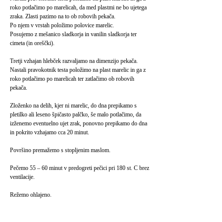
roko potlačimo po marelicah, da med plastmi ne bo ujetega
zraka. Zlasti pazimo na to ob robovih pekača.
Po njem v vrstah položimo polovice marelic.
Posujemo z mešanico sladkorja in vanilin sladkorja ter
cimeta (in oreščki).
Tretji vzhajan hlebček razvaljamo na dimenzijo pekača.
Nastali pravokotnik testa položimo na plast marelic in ga z
roko potlačimo po marelicah ter zatlačimo ob robovih
pekača.
Zloženko na delih, kjer ni marelic, do dna prepikamo s
pletilko ali leseno špičasto palčko, še malo potlačimo, da
izženemo eventuelno ujet zrak, ponovno prepikamo do dna
in pokrito vzhajamo cca 20 minut.
Površino premažemo s stopljenim maslom.
Pečemo 55 – 60 minut v predogreti pečici pri 180 st. C brez
ventilacije.
Režemo ohlajeno.