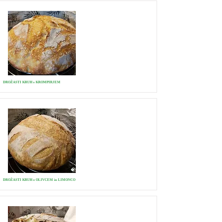
DROŽASTI KRUH s KROMPIRJEM
DROŽASTI KRUH z OLIVCEM in LIMONCO