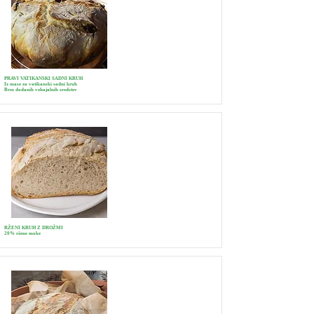
PRAVI VATIKANSKI SADNI KRUH
Iz mase za vatikanski sadni kruh
Brez dodanih vzhajalnih sredstev
RŽENI KRUH Z DROŽMI
20% ržene moke