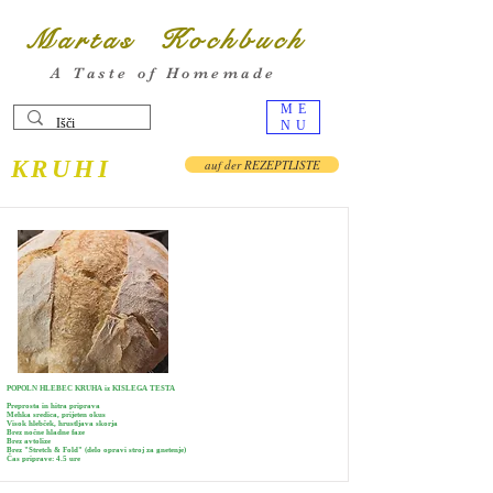
Martas Kochbuch
A Taste of Homemade
ME
NU
KRUHI
auf der REZEPTLISTE
POPOLN HLEBEC KRUHA iz KISLEGA TESTA
Preprosta in hitra priprava
Mehka sredica, prijeten okus
Visok hlebček, hrustljava skorja
Brez nočne hladne faze
Brez avtolize
Brez "Stretch & Fold" (delo opravi stroj za gnetenje)
Čas priprave: 4.5 ure