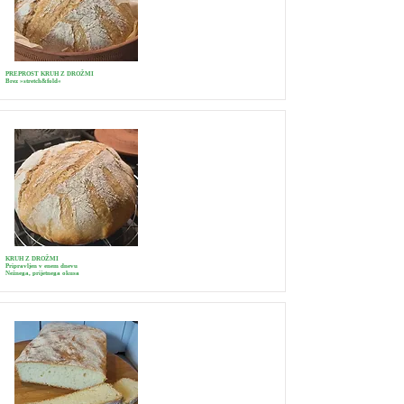
PREPROST KRUH Z DROŽMI
Brez »stretch&fold«
KRUH Z DROŽMI
Pripravljen v enem dnevu
Nežnega, prijetnega okusa