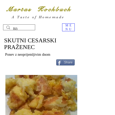
Martas Kochbuch
A Taste of Homemade
ME
NU
SKUTNI CESARSKI
PRAŽENEC
Ponev z neoprijemljivim dnom
Share