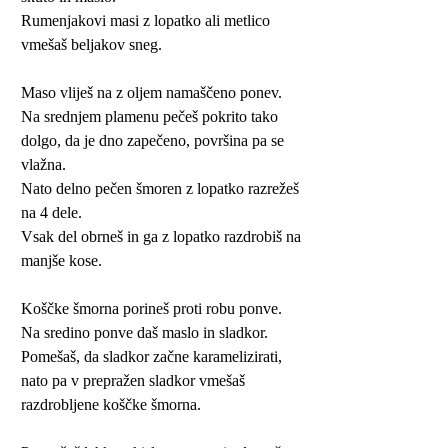
Rumenjakovi masi z lopatko ali metlico
vmešaš beljakov sneg.
Maso vliješ na z oljem namaščeno ponev.
Na srednjem plamenu pečeš pokrito tako
dolgo, da je dno zapečeno, površina pa se
vlažna.
Nato delno pečen šmoren z lopatko razrežeš
na 4 dele.
Vsak del obrneš in ga z lopatko razdrobiš na
manjše kose.
Koščke šmorna porineš proti robu ponve.
Na sredino ponve daš maslo in sladkor.
Pomešaš, da sladkor začne karamelizirati,
nato pa v prepražen sladkor vmešaš
razdrobljene koščke šmorna.