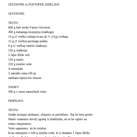
SESTAVINE in POSTOPEK IZDELAVE:
SESTAVINE:
TESTO:
600 g bele moke Farina Universal
400 g kuhanega krompirja (sladkega)
14 g (2 vrečki) suhega kvasa ali ½ (21g) svežega
12 g (1 vrečka) pecilnega praška
8 g (1 vrečka) vanilin sladkorja
120 g sladkorja
2 čajni žlički soli
120 g masla
220 g mlačne vode
4 rumenjaki
3 zamaški ruma (30 g)
naribana lupina bio limone
NADEV:
300 g v rumu namočenih rozin
PRIPRAVA:
TESTO:
Sladki krompir skuhamo, olupimo in pretlačimo. Naj bo brez grudic.
Maslo vzamemo dovolj zgodaj iz hladilnika, da se bo ogrelo na
sobno temperaturo.
Vodo segrejemo, da bo mlačna.
Kvas raztopimo v 100 g mlačne vode, ki ji dodamo 1 čajno žličko