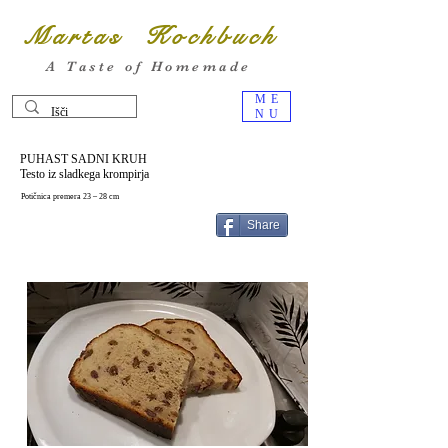
Martas Kochbuch
A Taste of Homemade
ME
NU
PUHAST SADNI KRUH
Testo iz sladkega krompirja
Potičnica premera 23 – 28 cm
Share