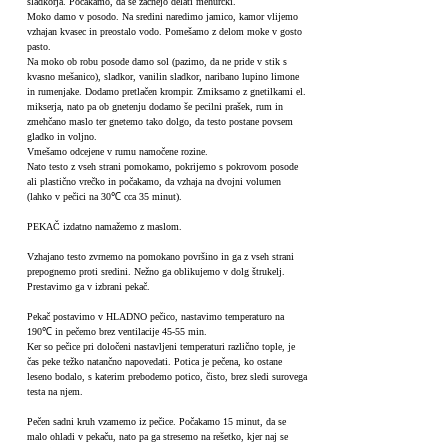
sladkorja. Počakamo, da se začnejo delati mehurčki.
Moko damo v posodo. Na sredini naredimo jamico, kamor vlijemo
vzhajan kvasec in preostalo vodo. Pomešamo z delom moke v gosto
pasto.
Na moko ob robu posode damo sol (pazimo, da ne pride v stik s
kvasno mešanico), sladkor, vanilin sladkor, naribano lupino limone
in rumenjake. Dodamo pretlačen krompir. Zmiksamo z gnetilkami el.
mikserja, nato pa ob gnetenju dodamo še pecilni prašek, rum in
zmehčano maslo ter gnetemo tako dolgo, da testo postane povsem
gladko in voljno.
Vmešamo odcejene v rumu namočene rozine.
Nato testo z vseh strani pomokamo, pokrijemo s pokrovom posode
ali plastično vrečko in počakamo, da vzhaja na dvojni volumen
(lahko v pečici na 30℃ cca 35 minut).
PEKAČ izdatno namažemo z maslom.
Vzhajano testo zvrnemo na pomokano površino in ga z vseh strani
prepognemo proti sredini. Nežno ga oblikujemo v dolg štrukelj.
Prestavimo ga v izbrani pekač.
Pekač postavimo v HLADNO pečico, nastavimo temperaturo na
190℃ in pečemo brez ventilacije 45-55 min.
Ker so pečice pri določeni nastavljeni temperaturi različno tople, je
čas peke težko natančno napovedati. Potica je pečena, ko ostane
leseno bodalo, s katerim prebodemo potico, čisto, brez sledi surovega
testa na njem.
Pečen sadni kruh vzamemo iz pečice. Počakamo 15 minut, da se
malo ohladi v pekaču, nato pa ga stresemo na rešetko, kjer naj se