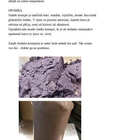
ohladi na sobno temperaturo.
OPOMBA:
Sladek krompir je različnih barv: oranžen, vijoličen, moder. Ima nizek
glikemični indeks. V njem so prisotni antociani, katerih barva je
odvisna od pH-ja, torej od kislosti ali alkalnosti.
Uporabila sem moder sladki krompir, ki je ob dodatku rumenjakov
spremenil barvo (v rjavo oz. sivo).
Zaradi dodatka krompirja je sadni kruh mehek kot puh. Tak ostane
vse dni – dokler ga ne porabimo.