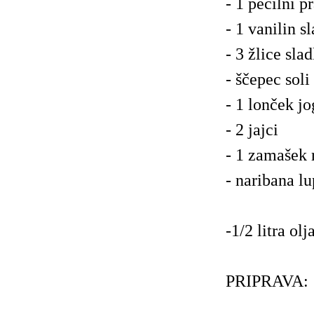
- 1 pecilni p
- 1 vanilin s
- 3 žlice sla
- ščepec soli
- 1 lonček jo
- 2 jajci
- 1 zamašek
- naribana l
-1/2 litra olj
PRIPRAVA: