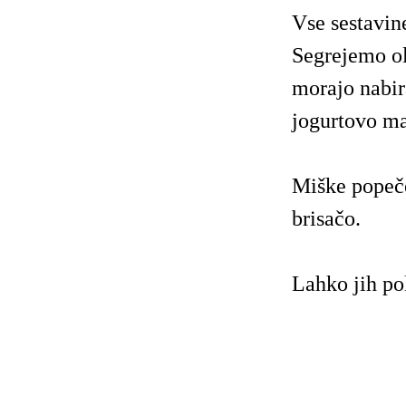
Vse sestavi
Segrejemo ol
morajo nabir
jogurtovo ma
Miške popeče
brisačo.
Lahko jih po