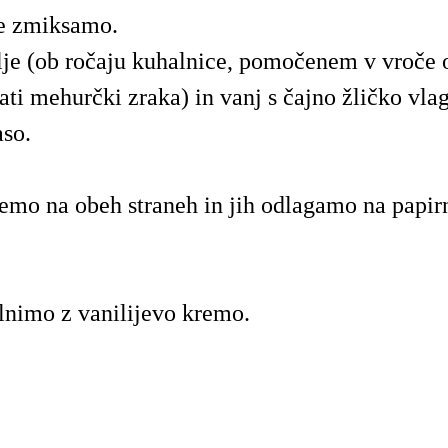
ne zmiksamo.
je (ob ročaju kuhalnice, pomočenem v vroče o
ati mehurčki zraka) in vanj s čajno žličko vl
so.
mo na obeh straneh in jih odlagamo na papir
lnimo z vanilijevo kremo.