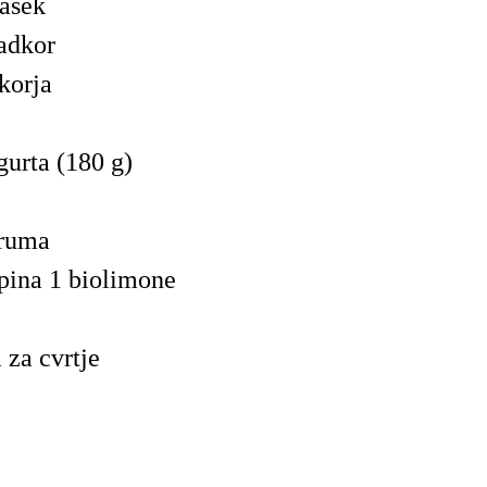
rašek
ladkor
dkorja
gurta (180 g)
 ruma
upina 1 biolimone
a za cvrtje