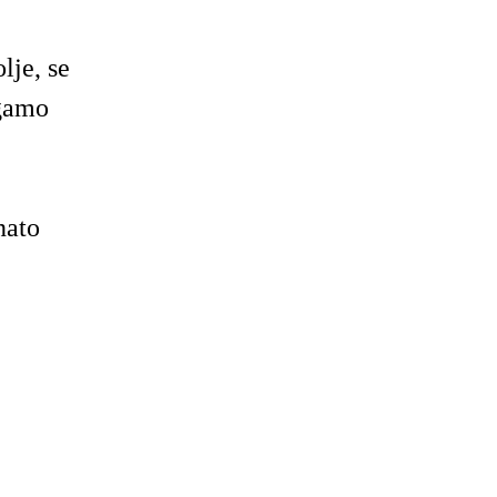
lje, se
agamo
nato