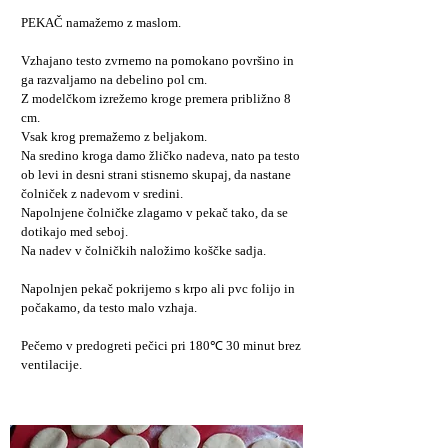
PEKAČ namažemo z maslom.
Vzhajano testo zvrnemo na pomokano površino in
ga razvaljamo na debelino pol cm.
Z modelčkom izrežemo kroge premera približno 8
cm.
Vsak krog premažemo z beljakom.
Na sredino kroga damo žličko nadeva, nato pa testo
ob levi in desni strani stisnemo skupaj, da nastane
čolniček z nadevom v sredini.
Napolnjene čolničke zlagamo v pekač tako, da se
dotikajo med seboj.
Na nadev v čolničkih naložimo koščke sadja.
Napolnjen pekač pokrijemo s krpo ali pvc folijo in
počakamo, da testo malo vzhaja.
Pečemo v predogreti pečici pri 180℃ 30 minut brez
ventilacije.