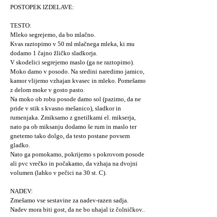
POSTOPEK IZDELAVE:
TESTO:
Mleko segrejemo, da bo mlačno.
Kvas raztopimo v 50 ml mlačnega mleka, ki mu
dodamo 1 čajno žličko sladkorja.
V skodelici segrejemo maslo (ga ne raztopimo).
Moko damo v posodo. Na sredini naredimo jamico,
kamor vlijemo vzhajan kvasec in mleko. Pomešamo
z delom moke v gosto pasto.
Na moko ob robu posode damo sol (pazimo, da ne
pride v stik s kvasno mešanico), sladkor in
rumenjaka. Zmiksamo z gnetilkami el. mikserja,
nato pa ob miksanju dodamo še rum in maslo ter
gnetemo tako dolgo, da testo postane povsem
gladko.
Nato ga pomokamo, pokrijemo s pokrovom posode
ali pvc vrečko in počakamo, da vzhaja na dvojni
volumen (lahko v pečici na 30 st. C).
NADEV:
Zmešamo vse sestavine za nadev-razen sadja.
Nadev mora biti gost, da ne bo uhajal iz čolničkov..