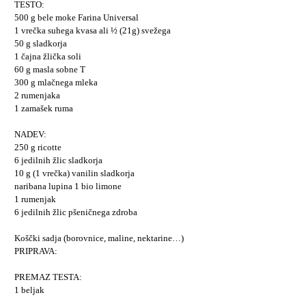
TESTO:
500 g bele moke Farina Universal
1 vrečka suhega kvasa ali ½ (21g) svežega
50 g sladkorja
1 čajna žlička soli
60 g masla sobne T
300 g mlačnega mleka
2 rumenjaka
1 zamašek ruma
NADEV:
250 g ricotte
6 jedilnih žlic sladkorja
10 g (1 vrečka) vanilin sladkorja
naribana lupina 1 bio limone
1 rumenjak
6 jedilnih žlic pšeničnega zdroba
Koščki sadja (borovnice, maline, nektarine…)
PRIPRAVA:
PREMAZ TESTA:
1 beljak