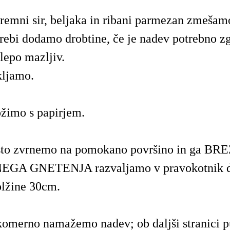
kremni sir, beljaka in ribani parmezan zmešam
rebi dodamo drobtine, če je nadev potrebno zgo
 lepo mazljiv.
ljamo.
imo s papirjem.
sto zvrnemo na pomokano površino in ga BR
A GNETENJA razvaljamo v pravokotnik d
olžine 30cm.
komerno namažemo nadev; ob daljši stranici 