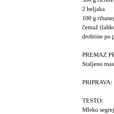
2 beljaka
100 g riban
čemaž (lahko
drobtine po 
PREMAZ P
Staljeno mas
PRIPRAVA:
TESTO:
Mleko segre