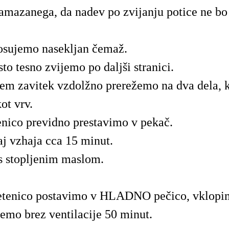
amazanega, da nadev po zvijanju potice ne bo
osujemo nasekljan čemaž.
to tesno zvijemo po daljši stranici.
em zavitek vzdolžno prerežemo na dva dela, k
ot vrv.
enico previdno prestavimo v pekač.
j vzhaja cca 15 minut.
 stopljenim maslom.
etenico postavimo v HLADNO pečico, vklopi
mo brez ventilacije 50 minut.