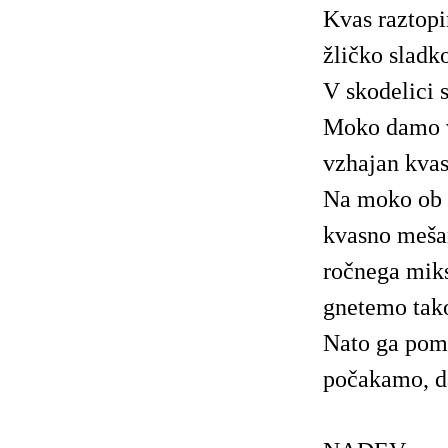
Kvas raztop
žličko sladko
V skodelici 
Moko damo v
vzhajan kva
Na moko ob r
kvasno mešan
ročnega miks
gnetemo tako
Nato ga pom
počakamo, da