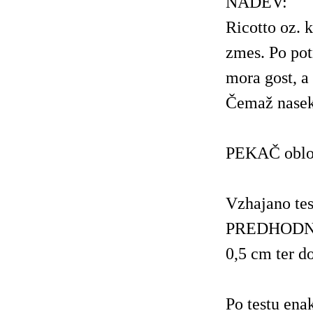
NADEV:
Ricotto oz. 
zmes. Po pot
mora gost, a
Čemaž nasek
PEKAČ oblož
Vzhajano te
PREDHODNEG
0,5 cm ter d
Po testu ena