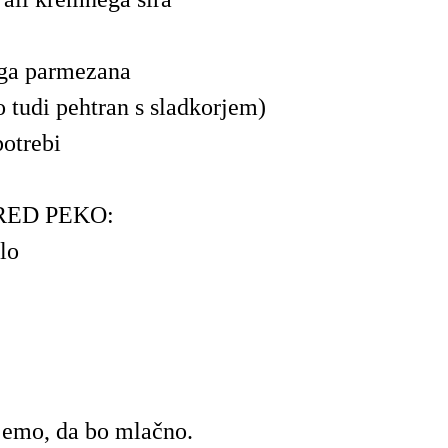
ega parmezana
 tudi pehtran s sladkorjem)
potrebi
RED PEKO:
lo
jemo, da bo mlačno.