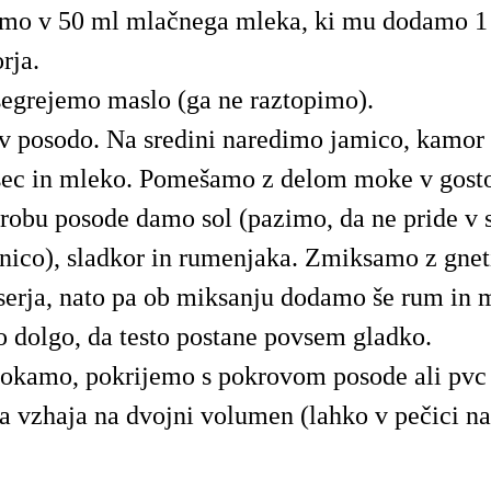
imo v 50 ml mlačnega mleka, ki mu dodamo 1
rja.
segrejemo maslo (ga ne raztopimo).
 posodo. Na sredini naredimo jamico, kamor
sec in mleko. Pomešamo z delom moke v gosto
obu posode damo sol (pazimo, da ne pride v s
ico), sladkor in rumenjaka. Zmiksamo z gnet
erja, nato pa ob miksanju dodamo še rum in m
 dolgo, da testo postane povsem gladko.
okamo, pokrijemo s pokrovom posode ali pvc 
 vzhaja na dvojni volumen (lahko v pečici n