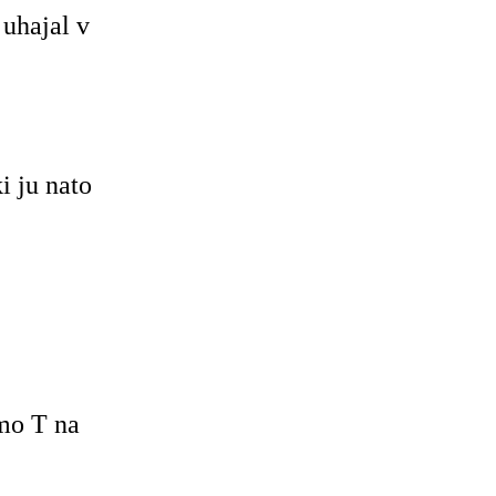
 uhajal v
i ju nato
mo T na