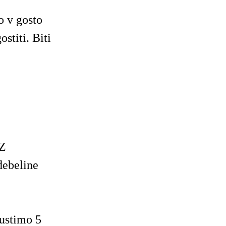
o v gosto
stiti. Biti
EZ
ebeline
pustimo 5