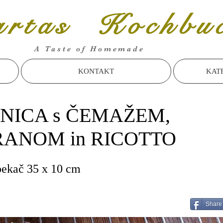
rtas Kochbu
A Taste of Homemade
KONTAKT
KAT
NICA s ČEMAŽEM,
ANOM in RICOTTO
pekač 35 x 10 cm
Share