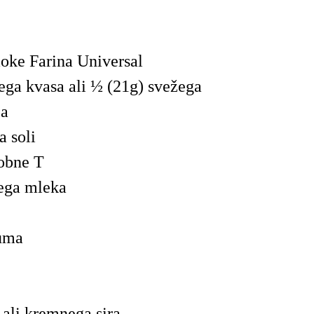
oke Farina Universal
ega kvasa ali ½ (21g) svežega
ja
a soli
sobne T
ega mleka
uma
 ali kremnega sira