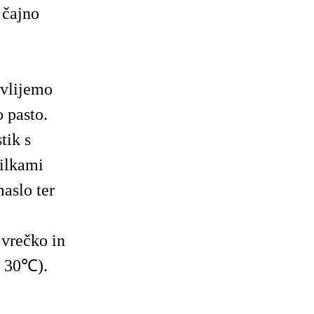
 čajno
 vlijemo
 pasto.
tik s
ilkami
aslo ter
vrečko in
a 30℃).