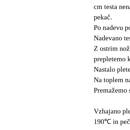
cm testa nen
pekač.
Po nadevu p
Nadevano tes
Z ostrim nož
prepletemo k
Nastalo plet
Na toplem na
Premažemo s
Vzhajano pl
190℃ in peče