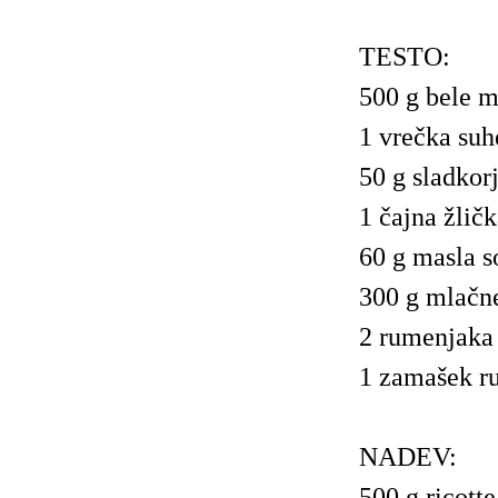
TESTO:
500 g bele m
1 vrečka suh
50 g sladkor
1 čajna žličk
60 g masla 
300 g mlačn
2 rumenjaka
1 zamašek r
NADEV:
500 g ricotte