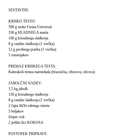
SESTAVINE:
KRHKO TESTO:
500 g moke Farina Universal
330 g HLADNEGA masla
160 g kristalnega sladkorja
8 g vanilin sladkorja (1 vrečka)
12 g pecilnega praška (1 vrečka)
5 rumenjakov
PREMAZ KRHKEGA TESTA:
Katerakoli temna marmelada (brusnična, ribezova, slivova)
JABOLČNI NADEV:
1,5 kg jabolk
150 g kristalnega sladkorja
8 g vanilin sladkorja (1 vrečka)
2 čajni žlički mletega cimeta
5 beljakov
ščepec soli
2 jedilni žici KOKOSA
POSTOPEK PRIPRAVE: