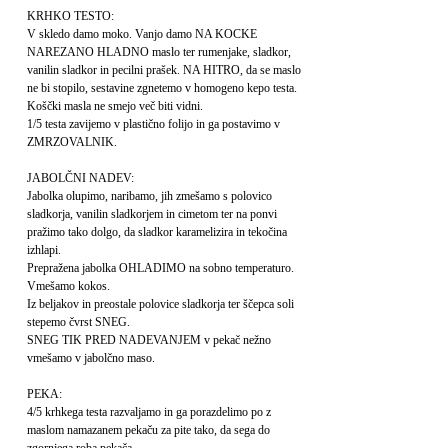
KRHKO TESTO:
V skledo damo moko. Vanjo damo NA KOCKE
NAREZANO HLADNO maslo ter rumenjake, sladkor,
vanilin sladkor in pecilni prašek. NA HITRO, da se maslo
ne bi stopilo, sestavine zgnetemo v homogeno kepo testa.
Koščki masla ne smejo več biti vidni.
1/5 testa zavijemo v plastično folijo in ga postavimo v
ZMRZOVALNIK.
JABOLČNI NADEV:
Jabolka olupimo, naribamo, jih zmešamo s polovico
sladkorja, vanilin sladkorjem in cimetom ter na ponvi
pražimo tako dolgo, da sladkor karamelizira in tekočina
izhlapi.
Prepražena jabolka OHLADIMO na sobno temperaturo.
Vmešamo kokos.
Iz beljakov in preostale polovice sladkorja ter ščepca soli
stepemo čvrst SNEG.
SNEG TIK PRED NADEVANJEM v pekač nežno
vmešamo v jabolčno maso.
PEKA:
4/5 krhkega testa razvaljamo in ga porazdelimo po z
maslom namazanem pekaču za pite tako, da sega do