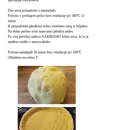
zgornjega roba pekača.
Dno testa premažemo z marmelado.
Pečemo v predogreti pečici brez ventilacije pri 180℃ 15
minut.
K prepraženim jabolkom nežno vmešamo sneg iz beljakov.
Na delno pečeno testo nanesemo jabolčni nadev.
Po vsej površini nadeva NARIBAMO krhko testo, ki se je
medtem strdilo v zmrzovalniku.
Pečemo nadaljnjih 50 minut brez ventilacije pri 180℃.
Ohladimo na sobno T.